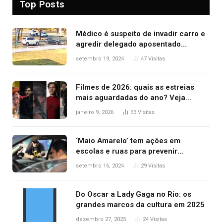
Top Posts
Médico é suspeito de invadir carro e
agredir delegado aposentado
durante confusão no trânsito
setembro 19, 2024
47
Visitas
Filmes de 2026: quais as estreias
mais aguardadas do ano? Veja
principais lançamentos do cinema
janeiro 9, 2026
33
Visitas
‘Maio Amarelo’ tem ações em
escolas e ruas para prevenir
acidentes no trânsito no AP
setembro 16, 2024
29
Visitas
Do Oscar a Lady Gaga no Rio: os
grandes marcos da cultura em 2025
dezembro 27, 2025
24
Visitas