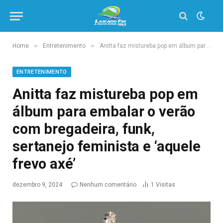
»
»
Home
Entretenimento
Anitta faz mistureba pop em álbum para embalar o verão com bregadeira, funk, sertanejo feminista e ‘aquele frevo axé’
ENTRETENIMENTO
Anitta faz mistureba pop em
álbum para embalar o verão
com bregadeira, funk,
sertanejo feminista e ‘aquele
frevo axé’
dezembro 9, 2024
Nenhum comentário
1
Visitas