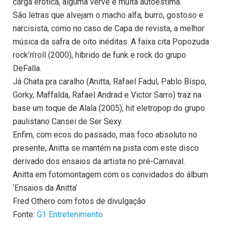
carga erótica, alguma verve e muita autoestima.
São letras que alvejam o macho alfa, burro, gostoso e
narcisista, como no caso de Capa de revista, a melhor
música da safra de oito inéditas. A faixa cita Popozuda
rock’n’roll (2000), híbrido de funk e rock do grupo
DeFalla.
Já Chata pra caralho (Anitta, Rafael Fadul, Pablo Bispo,
Gorky, Maffalda, Rafael Andrad e Victor Sarro) traz na
base um toque de Alala (2005), hit eletropop do grupo
paulistano Cansei de Ser Sexy.
Enfim, com ecos do passado, mas foco absoluto no
presente, Anitta se mantém na pista com este disco
derivado dos ensaios da artista no pré-Carnaval.
Anitta em fotomontagem com os convidados do álbum
‘Ensaios da Anitta’
Fred Othero com fotos de divulgação
Fonte:
G1 Entretenimento