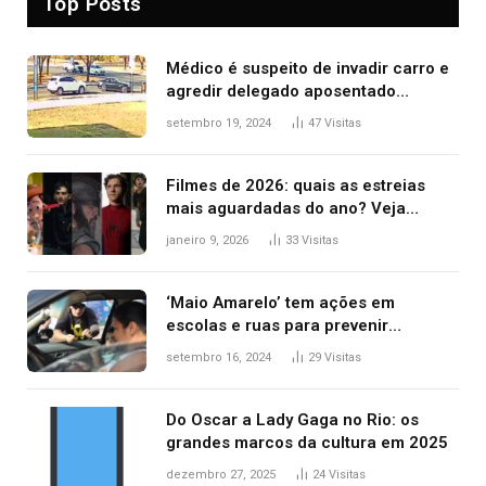
Top Posts
Médico é suspeito de invadir carro e
agredir delegado aposentado
durante confusão no trânsito
setembro 19, 2024
47
Visitas
Filmes de 2026: quais as estreias
mais aguardadas do ano? Veja
principais lançamentos do cinema
janeiro 9, 2026
33
Visitas
‘Maio Amarelo’ tem ações em
escolas e ruas para prevenir
acidentes no trânsito no AP
setembro 16, 2024
29
Visitas
Do Oscar a Lady Gaga no Rio: os
grandes marcos da cultura em 2025
dezembro 27, 2025
24
Visitas