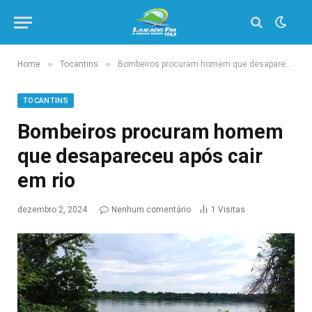
»
»
Home
Tocantins
Bombeiros procuram homem que desapareceu após cair em rio
TOCANTINS
Bombeiros procuram homem
que desapareceu após cair
em rio
dezembro 2, 2024
Nenhum comentário
1
Visitas