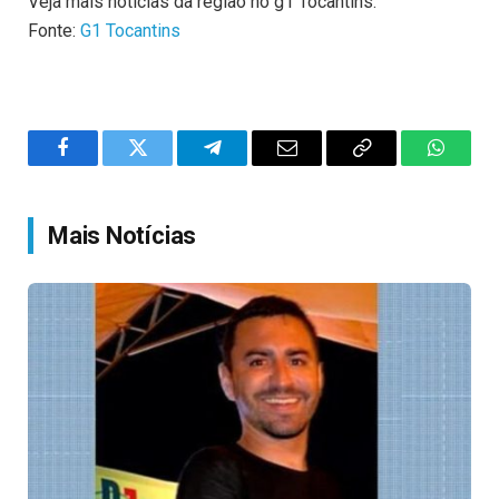
Veja mais notícias da região no g1 Tocantins.
Fonte:
G1 Tocantins
Facebook
Twitter
Telegram
Email
Copy
WhatsA
Link
Mais Notícias