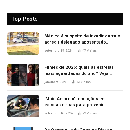
Top Posts
Médico é suspeito de invadir carro e
agredir delegado aposentado
durante confusão no trânsito
setembro 19, 2024
47
Visitas
Filmes de 2026: quais as estreias
mais aguardadas do ano? Veja
principais lançamentos do cinema
janeiro 9, 2026
33
Visitas
‘Maio Amarelo’ tem ações em
escolas e ruas para prevenir
acidentes no trânsito no AP
setembro 16, 2024
29
Visitas