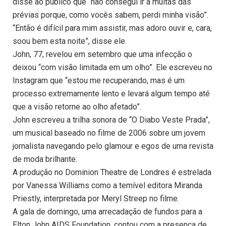
disse ao público que “não consegui ir a muitas das
prévias porque, como vocês sabem, perdi minha visão”.
“Então é difícil para mim assistir, mas adoro ouvir e, cara,
soou bem esta noite”, disse ele.
John, 77, revelou em setembro que uma infecção o
deixou “com visão limitada em um olho”. Ele escreveu no
Instagram que “estou me recuperando, mas é um
processo extremamente lento e levará algum tempo até
que a visão retorne ao olho afetado”.
John escreveu a trilha sonora de “O Diabo Veste Prada”,
um musical baseado no filme de 2006 sobre um jovem
jornalista navegando pelo glamour e egos de uma revista
de moda brilhante.
A produção no Dominion Theatre de Londres é estrelada
por Vanessa Williams como a temível editora Miranda
Priestly, interpretada por Meryl Streep no filme.
A gala de domingo, uma arrecadação de fundos para a
Elton John AIDS Foundation, contou com a presença de