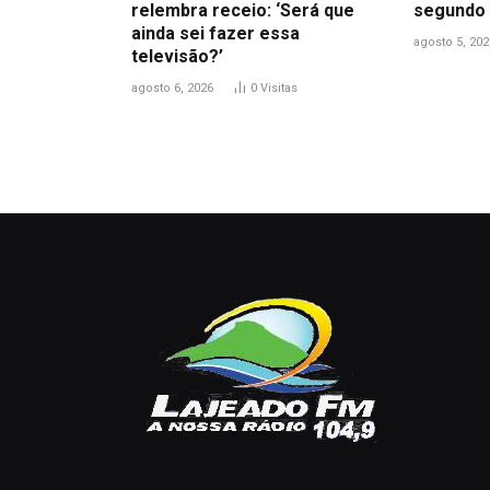
relembra receio: ‘Será que
segundo 
ainda sei fazer essa
agosto 5, 202
televisão?’
agosto 6, 2026
0
Visitas