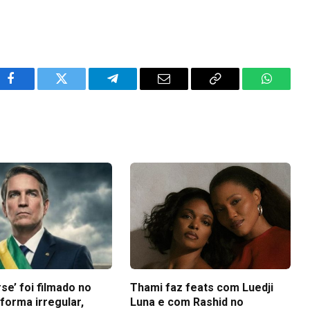
Facebook
Twitter
Telegram
Email
Copy
WhatsA
Link
se’ foi filmado no
Thami faz feats com Luedji
 forma irregular,
Luna e com Rashid no