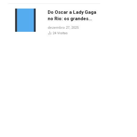
no AP
Do Oscar a Lady Gaga
no Rio: os grandes
marcos da cultura em
dezembro 27, 2025
2025
24
Visitas