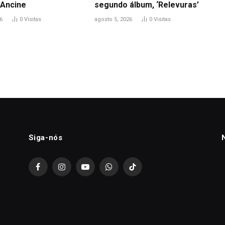
Ancine
segundo álbum, ‘Relevuras’
6
0
Visitas
agosto 5, 2026
0
Visitas
Siga-nós
Facebook
Instagram
YouTube
WhatsApp
TikTok