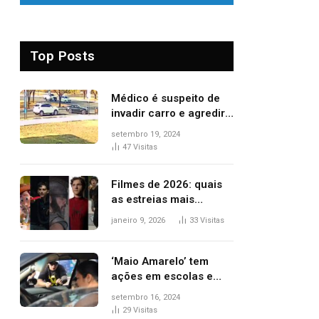
Top Posts
Médico é suspeito de
invadir carro e agredir
delegado aposentado
setembro 19, 2024
durante confusão no
47
Visitas
trânsito
Filmes de 2026: quais
as estreias mais
aguardadas do ano?
janeiro 9, 2026
33
Visitas
Veja principais
lançamentos do cinema
‘Maio Amarelo’ tem
ações em escolas e
ruas para prevenir
setembro 16, 2024
acidentes no trânsito
29
Visitas