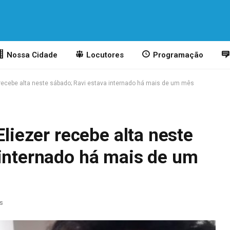
Nossa Cidade
Locutores
Programação
r recebe alta neste sábado; Ravi estava internado há mais de um mês
Eliezer recebe alta neste
 internado há mais de um
as