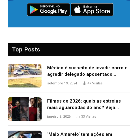
Top Posts
Médico é suspeito de invadir carro e
agredir delegado aposentado
durante confusão no trânsito
setembro 19, 2024
47
Visitas
Filmes de 2026: quais as estreias
mais aguardadas do ano? Veja
principais lançamentos do cinema
janeiro 9, 2026
33
Visitas
‘Maio Amarelo’ tem ações em