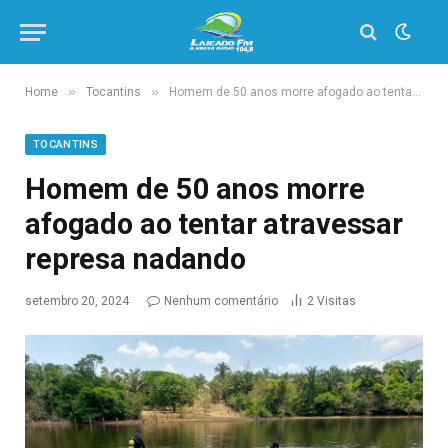
»
»
Home
Tocantins
Homem de 50 anos morre afogado ao tentar atravessar represa nadando
TOCANTINS
Homem de 50 anos morre
afogado ao tentar atravessar
represa nadando
setembro 20, 2024
Nenhum comentário
2
Visitas