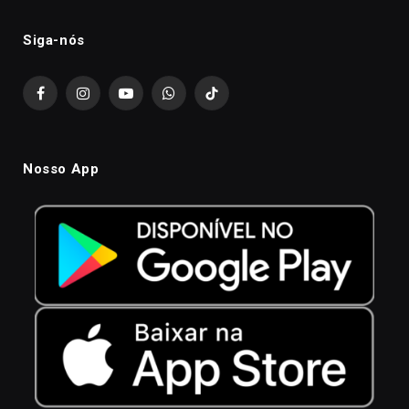
Siga-nós
Facebook
Instagram
YouTube
WhatsApp
TikTok
Nosso App