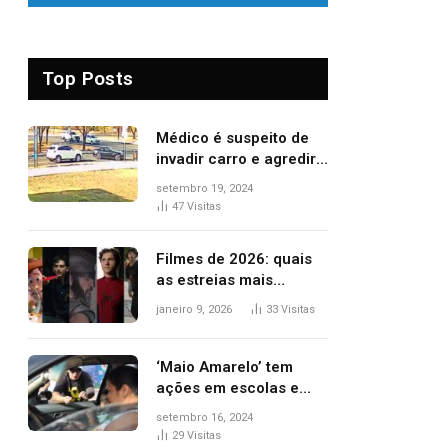
Top Posts
Médico é suspeito de
invadir carro e agredir
delegado aposentado
setembro 19, 2024
durante confusão no
47
Visitas
trânsito
Filmes de 2026: quais
as estreias mais
aguardadas do ano?
janeiro 9, 2026
33
Visitas
Veja principais
lançamentos do cinema
‘Maio Amarelo’ tem
ações em escolas e
ruas para prevenir
setembro 16, 2024
acidentes no trânsito
29
Visitas