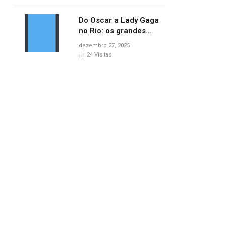
no AP
Do Oscar a Lady Gaga
no Rio: os grandes
marcos da cultura em
dezembro 27, 2025
2025
24
Visitas