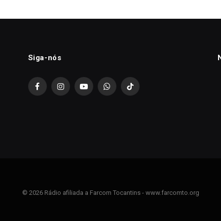
Siga-nós
Facebook
Instagram
YouTube
WhatsApp
TikTok
© 2026 Rádio afiliada a Farcom Tocantins - www.farcomto.org