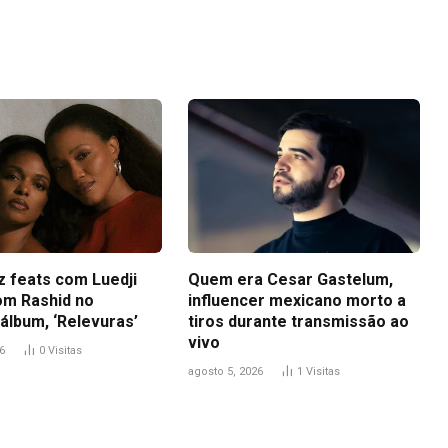
Link
z feats com Luedji
Quem era Cesar Gastelum,
om Rashid no
influencer mexicano morto a
álbum, ‘Relevuras’
tiros durante transmissão ao
vivo
6
0
Visitas
agosto 5, 2026
1
Visitas