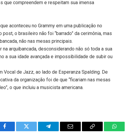
les que compreendem e respeitam sua imensa
o que aconteceu no Grammy em uma publicação no
 post, o brasileiro não foi “barrado” da cerimônia, mas
ibancada, não nas mesas principais.
gar na arquibancada, desconsiderando não só toda a sua
omo a sua idade avançada e impossibilidade de subir ou
um Vocal de Jazz, ao lado de Esperanza Spalding. De
ficativa da organização foi de que “ficariam nas mesas
eo”, o que incluiu a musicista americana.
Facebook
Twitter
Telegram
Email
Copy
WhatsA