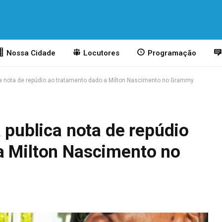
Nossa Cidade
Locutores
Programação
ica nota de repúdio ao tratamento dado a Milton Nascimento no Grammy
a publica nota de repúdio
a Milton Nascimento no