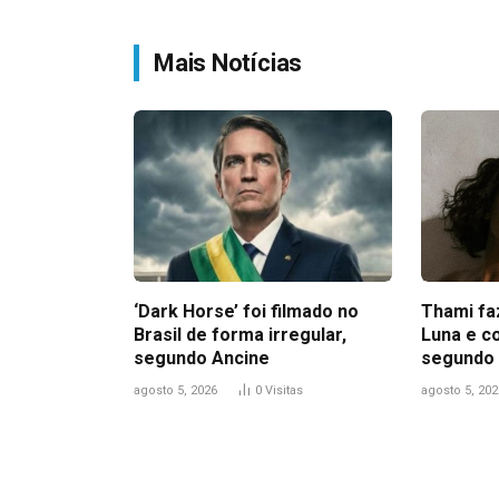
Mais Notícias
‘Dark Horse’ foi filmado no
Thami fa
Brasil de forma irregular,
Luna e c
segundo Ancine
segundo 
agosto 5, 2026
0
Visitas
agosto 5, 202