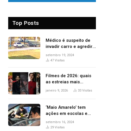
Top Posts
Médico é suspeito de
invadir carro e agredir
delegado aposentado
setembro 19, 2024
durante confusão no
47
Visitas
trânsito
Filmes de 2026: quais
as estreias mais
aguardadas do ano?
janeiro 9, 2026
33
Visitas
Veja principais
lançamentos do cinema
‘Maio Amarelo’ tem
ações em escolas e
ruas para prevenir
setembro 16, 2024
acidentes no trânsito
29
Visitas