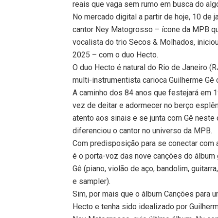
reais que vaga sem rumo em busca do algo
No mercado digital a partir de hoje, 10 de
cantor Ney Matogrosso – ícone da MPB qu
vocalista do trio Secos & Molhados, inici
2025 – com o duo Hecto.
O duo Hecto é natural do Rio de Janeiro (R
multi-instrumentista carioca Guilherme Gê 
A caminho dos 84 anos que festejará em 1º
vez de deitar e adormecer no berço esplên
atento aos sinais e se junta com Gê neste
diferenciou o cantor no universo da MPB.
Com predisposição para se conectar com ar
é o porta-voz das nove canções do álbum 
Gê (piano, violão de aço, bandolim, guitarra
e sampler).
Sim, por mais que o álbum Canções para 
Hecto e tenha sido idealizado por Guilherme