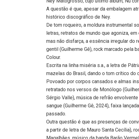
Ney Matogrosso, cujo último álbum, Nu com
A questão é que, apesar da embalagem at
histórico discográfico de Ney.
De tom roqueiro, a moldura instrumental s
letras, retratos de mundo que agoniza, em
mas não disfarça, a essência irregular do r
gentil (Guilherme Gê), rock marcado pela b
Colour.
Escrita na linha miséria s.a., a letra de Pá
mazelas do Brasil, dando o tom crítico do 
Povoado por corpos cansados e almas ins
retratado nos versos de Monólogo (Guilher
Sérgio Valle), música de refrão envolvente
sangue (Guilherme Gê, 2024), faixa lançad
passado.
Outra questão é que as presenças de conv
a partir de letra de Mauro Santa Cecília), 
Magalhães, músico da banda Barão Vermel