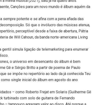
 a minha música (2021), saiu já há quatro anos.
raente, Canções para um novo mundo é álbum aquém da
oa sempre potente e se afina com a pena afiada das
 decomposição. Só que o invólucro das músicas atenua,
epertório, perceptível desde a faixa de abertura, Pátria
ateria de Will Cahoun, da banda norte-americana Living
tria gentil simula ligação de telemarketing para enumerar
disco.
ones, o universo em desencanto do álbum é bem
me Gê e Sérgio Britto a partir de poema de Paulo
 que se impõe no repertório ao lado da já conhecida Teu
a como single inicial do álbum em agosto do ano
idados – como Roberto Frejat em Solaris (Guilherme Gê
rock turbinado com solo de guitarra de Fernando
ho – tampouco agregam valor ao disco. Até porque a