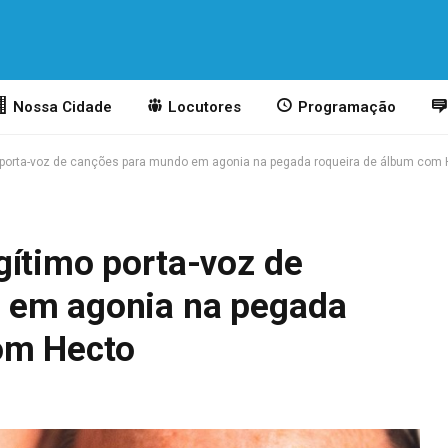
Nossa Cidade
Locutores
Programação
 porta-voz de canções para mundo em agonia na pegada roqueira de álbum com 
gítimo porta-voz de
 em agonia na pegada
om Hecto