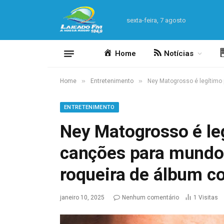
sexta-feira, 7 agosto
Home
Notícias
»
»
Home
Entretenimento
Ney Matogrosso é legítimo
ENTRETENIMENTO
Ney Matogrosso é le
canções para mundo
roqueira de álbum c
janeiro 10, 2025
Nenhum comentário
1
Visitas