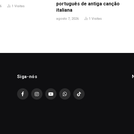
português de antiga canção
6
1
Visitas
italiana
agosto 7, 2026
1
Visitas
Siga-nós
Facebook
Instagram
YouTube
WhatsApp
TikTok