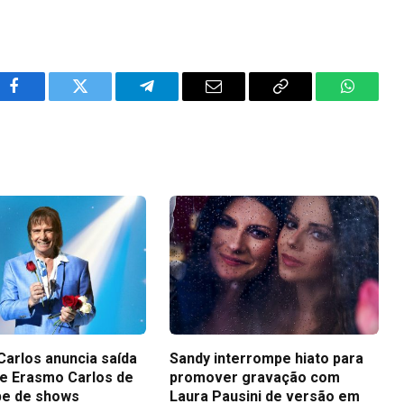
Facebook
Twitter
Telegram
Email
Copy
WhatsA
Link
Carlos anuncia saída
Sandy interrompe hiato para
 de Erasmo Carlos de
promover gravação com
pe de shows
Laura Pausini de versão em