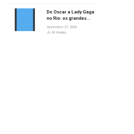
no AP
Do Oscar a Lady Gaga
no Rio: os grandes
marcos da cultura em
dezembro 27, 2025
2025
24
Visitas