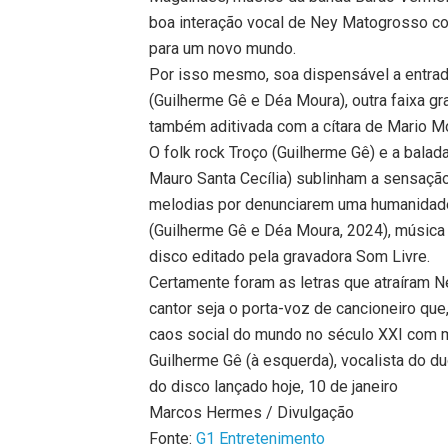
boa interação vocal de Ney Matogrosso c
para um novo mundo.
Por isso mesmo, soa dispensável a entra
(Guilherme Gê e Déa Moura), outra faixa gr
também aditivada com a cítara de Mario M
O folk rock Troço (Guilherme Gê) e a bala
Mauro Santa Cecília) sublinham a sensaçã
melodias por denunciarem uma humanidade
(Guilherme Gê e Déa Moura, 2024), músic
disco editado pela gravadora Som Livre.
Certamente foram as letras que atraíram 
cantor seja o porta-voz de cancioneiro que,
caos social do mundo no século XXI com mu
Guilherme Gê (à esquerda), vocalista do 
do disco lançado hoje, 10 de janeiro
Marcos Hermes / Divulgação
Fonte:
G1 Entretenimento