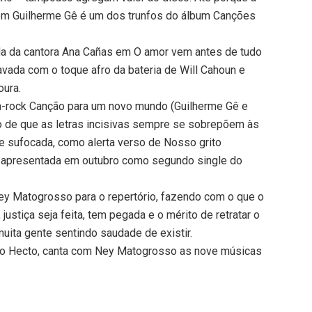
om Guilherme Gê é um dos trunfos do álbum Canções
da da cantora Ana Cañas em O amor vem antes de tudo
avada com o toque afro da bateria de Will Cahoun e
oura.
da-rock Canção para um novo mundo (Guilherme Gê e
o de que as letras incisivas sempre se sobrepõem às
 sufocada, como alerta verso de Nosso grito
a apresentada em outubro como segundo single do
Ney Matogrosso para o repertório, fazendo com o que o
 justiça seja feita, tem pegada e o mérito de retratar o
ita gente sentindo saudade de existir.
duo Hecto, canta com Ney Matogrosso as nove músicas