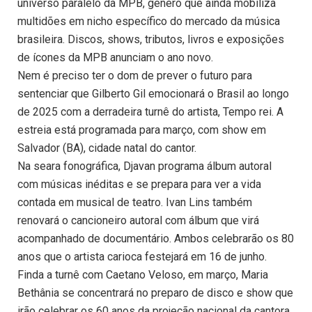
universo paralelo da MPB, gênero que ainda mobiliza
multidões em nicho específico do mercado da música
brasileira. Discos, shows, tributos, livros e exposições
de ícones da MPB anunciam o ano novo.
Nem é preciso ter o dom de prever o futuro para
sentenciar que Gilberto Gil emocionará o Brasil ao longo
de 2025 com a derradeira turnê do artista, Tempo rei. A
estreia está programada para março, com show em
Salvador (BA), cidade natal do cantor.
Na seara fonográfica, Djavan programa álbum autoral
com músicas inéditas e se prepara para ver a vida
contada em musical de teatro. Ivan Lins também
renovará o cancioneiro autoral com álbum que virá
acompanhado de documentário. Ambos celebrarão os 80
anos que o artista carioca festejará em 16 de junho.
Finda a turnê com Caetano Veloso, em março, Maria
Bethânia se concentrará no preparo de disco e show que
irão celebrar os 60 anos da projeção nacional da cantora