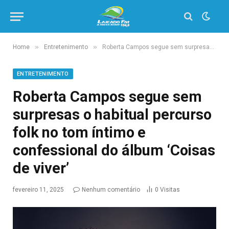
»
»
Home
Entretenimento
Roberta Campos segue sem surpresas o habitual percurso folk no tom íntimo e confessional do álbum ‘Coisas de viver’
ENTRETENIMENTO
Roberta Campos segue sem
surpresas o habitual percurso
folk no tom íntimo e
confessional do álbum ‘Coisas
de viver’
fevereiro 11, 2025
Nenhum comentário
0
Visitas