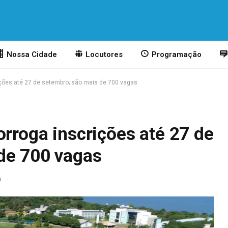
Nossa Cidade
Locutores
Programação
ições até 27 de setembro; são mais de 700 vagas
orroga inscrições até 27 de
de 700 vagas
s