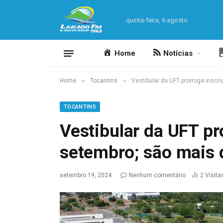
quinta-feira, 6 agosto
Home
Notícias
»
»
Home
Tocantins
Vestibular da UFT prorroga inscr
TOCANTINS
Vestibular da UFT pr
setembro; são mais 
setembro 19, 2024
Nenhum comentário
2
Visita