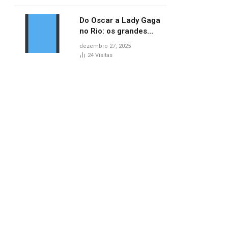
no AP
Do Oscar a Lady Gaga
no Rio: os grandes
marcos da cultura em
dezembro 27, 2025
2025
24
Visitas