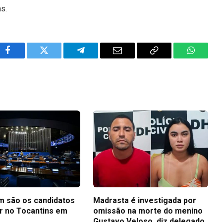
ns.
Facebook
Twitter
Telegram
Email
Copy
WhatsA
Link
m são os candidatos
Madrasta é investigada por
r no Tocantins em
omissão na morte do menino
Gustavo Veloso, diz delegado