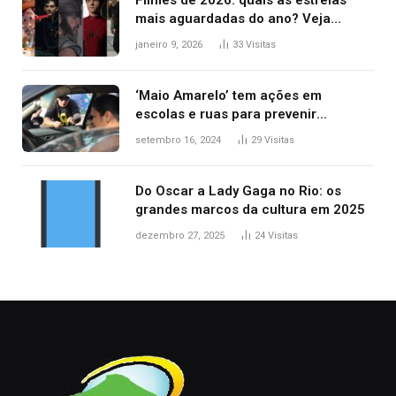
Filmes de 2026: quais as estreias
mais aguardadas do ano? Veja
principais lançamentos do cinema
janeiro 9, 2026
33
Visitas
‘Maio Amarelo’ tem ações em
escolas e ruas para prevenir
acidentes no trânsito no AP
setembro 16, 2024
29
Visitas
Do Oscar a Lady Gaga no Rio: os
grandes marcos da cultura em 2025
dezembro 27, 2025
24
Visitas