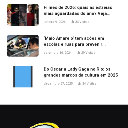
Filmes de 2026: quais as estreias
mais aguardadas do ano? Veja
principais lançamentos do cinema
janeiro 9, 2026
33
Visitas
‘Maio Amarelo’ tem ações em
escolas e ruas para prevenir
acidentes no trânsito no AP
setembro 16, 2024
29
Visitas
Do Oscar a Lady Gaga no Rio: os
grandes marcos da cultura em 2025
dezembro 27, 2025
24
Visitas