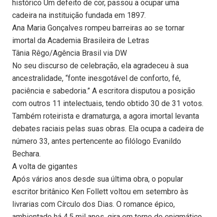
histórico Um defeito de cor, passou a ocupar uma
cadeira na instituição fundada em 1897.
Ana Maria Gonçalves rompeu barreiras ao se tornar
imortal da Academia Brasileira de Letras
Tânia Rêgo/Agência Brasil via DW
No seu discurso de celebração, ela agradeceu à sua
ancestralidade, “fonte inesgotável de conforto, fé,
paciência e sabedoria.” A escritora disputou a posição
com outros 11 intelectuais, tendo obtido 30 de 31 votos.
Também roteirista e dramaturga, a agora imortal levanta
debates raciais pelas suas obras. Ela ocupa a cadeira de
número 33, antes pertencente ao filólogo Evanildo
Bechara.
A volta de gigantes
Após vários anos desde sua última obra, o popular
escritor britânico Ken Follett voltou em setembro às
livrarias com Círculo dos Dias. O romance épico,
ambientado há 4,5 mil anos, gira em torno do enigmático