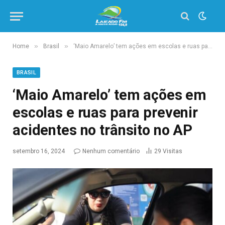
»
»
Home
Brasil
‘Maio Amarelo’ tem ações em escolas e ruas para prevenir acidentes no trânsito no AP
BRASIL
‘Maio Amarelo’ tem ações em
escolas e ruas para prevenir
acidentes no trânsito no AP
setembro 16, 2024
Nenhum comentário
29
Visitas