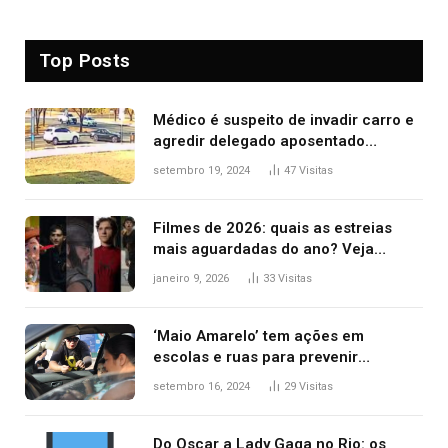
Top Posts
Médico é suspeito de invadir carro e
agredir delegado aposentado
durante confusão no trânsito
setembro 19, 2024
47
Visitas
Filmes de 2026: quais as estreias
mais aguardadas do ano? Veja
principais lançamentos do cinema
janeiro 9, 2026
33
Visitas
‘Maio Amarelo’ tem ações em
escolas e ruas para prevenir
acidentes no trânsito no AP
setembro 16, 2024
29
Visitas
Do Oscar a Lady Gaga no Rio: os