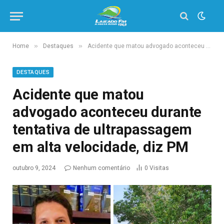
»
»
Home
Destaques
Acidente que matou advogado aconteceu durante tentativa de ultrapassagem em alta velocidade, diz PM
DESTAQUES
Acidente que matou
advogado aconteceu durante
tentativa de ultrapassagem
em alta velocidade, diz PM
outubro 9, 2024
Nenhum comentário
0
Visitas