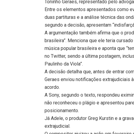
Toninho Geraes, representado pelo advoga
Entre os elementos apresentados como ev
duas partituras e a análise técnica das o
segundo a decisão, apresentam “indisfarçá
A argumentação também afirma que o produ
brasileira”. Menciona que ele teria cursad
música popular brasileira e aponta que “te
no Twitter, sendo a última postagem, incl
Paulinho da Viola”.
A decisão detalha que, antes de entrar co
Geraes enviou notificações extrajudiciais 
acordo.
A Sony, segundo o texto, respondeu eximin
não reconheceu o plágio e apresentou par
posicionamento.
Já Adele, o produtor Greg Kurstin e a grav
extrajudicial.
O compositor ajuizou a ação em fevereiro 