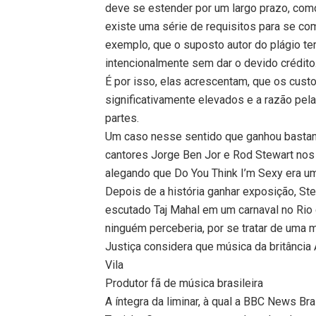
deve se estender por um largo prazo, com
existe uma série de requisitos para se comp
exemplo, que o suposto autor do plágio te
intencionalmente sem dar o devido crédito
É por isso, elas acrescentam, que os cust
significativamente elevados e a razão pe
partes.
Um caso nesse sentido que ganhou bastante 
cantores Jorge Ben Jor e Rod Stewart nos 
alegando que Do You Think I’m Sexy era um
Depois de a história ganhar exposição, St
escutado Taj Mahal em um carnaval no Rio 
ninguém perceberia, por se tratar de uma m
Justiça considera que música da britância
Vila
Produtor fã de música brasileira
A íntegra da liminar, à qual a BBC News B