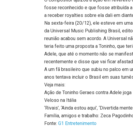
fosse reconhecido e que fosse atribuída a
a receber royalties sobre ela dali em diant
Na sexta-feira (20/12), ele esteve em uma
da Universal Music Publishing Brasil, edito
reunião acabou sem acordo. A Universal nã
teria feito uma proposta a Toninho, que te
Adele, que até o momento não se manifest
recentemente e disse que vai ficar afasta
A um fã brasileiro que subiu no palco em 
anos tentava incluir o Brasil em suas turn
Veja mais:
Ação de Toninho Geraes contra Adele joga
Veloso na Itália
‘Rivais’, ‘Ainda estou aqui’, ‘Divertida me
Família, amigos e trabalho: Zeca Pagodinh
Fonte:
G1 Entretenimento