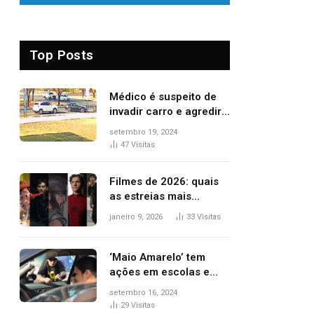
Top Posts
Médico é suspeito de
invadir carro e agredir
delegado aposentado
setembro 19, 2024
durante confusão no
47
Visitas
trânsito
Filmes de 2026: quais
as estreias mais
aguardadas do ano?
janeiro 9, 2026
33
Visitas
Veja principais
lançamentos do cinema
‘Maio Amarelo’ tem
ações em escolas e
ruas para prevenir
setembro 16, 2024
acidentes no trânsito
29
Visitas