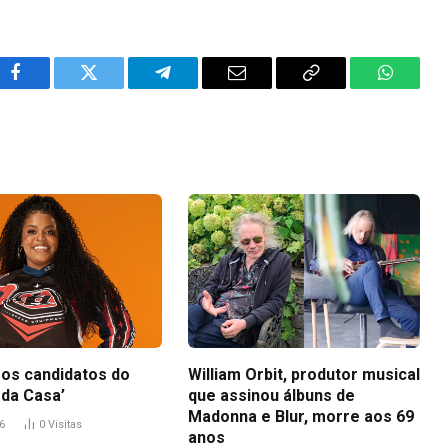
Facebook
Twitter
Telegram
Email
Copy
WhatsA
Link
os candidatos do
William Orbit, produtor musical
 da Casa’
que assinou álbuns de
Madonna e Blur, morre aos 69
6
0
Visitas
anos