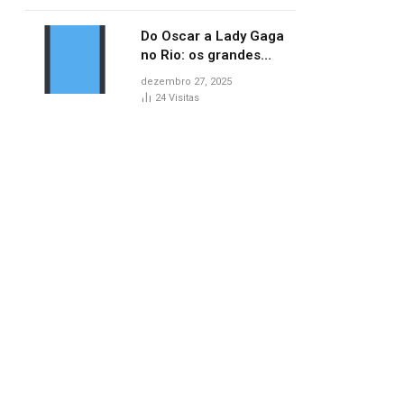
no AP
Do Oscar a Lady Gaga
no Rio: os grandes
marcos da cultura em
dezembro 27, 2025
2025
24
Visitas