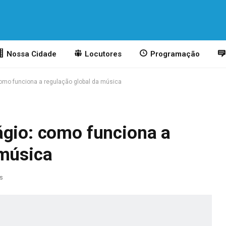
Nossa Cidade
Locutores
Programação
omo funciona a regulação global da música
ágio: como funciona a
 música
as