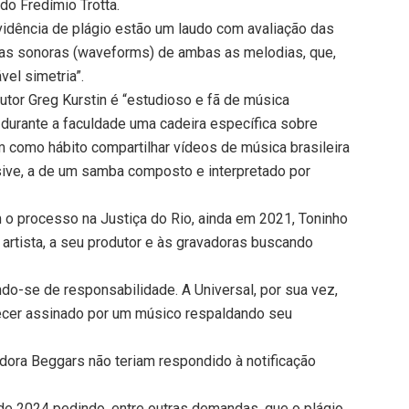
do Fredímio Trotta.
idência de plágio estão um laudo com avaliação das
ndas sonoras (waveforms) de ambas as melodias, que,
vel simetria”.
tor Greg Kurstin é “estudioso e fã de música
o durante a faculdade uma cadeira específica sobre
m como hábito compartilhar vídeos de música brasileira
usive, a de um samba composto e interpretado por
m o processo na Justiça do Rio, ainda em 2021, Toninho
à artista, a seu produtor e às gravadoras buscando
do-se de responsabilidade. A Universal, por sua vez,
ecer assinado por um músico respaldando seu
adora Beggars não teriam respondido à notificação
de 2024 pedindo, entre outras demandas, que o plágio