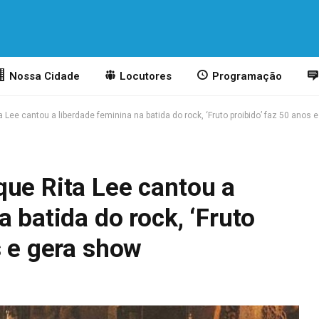
Nossa Cidade
Locutores
Programação
 Lee cantou a liberdade feminina na batida do rock, ‘Fruto proibido’ faz 50 anos 
que Rita Lee cantou a
 batida do rock, ‘Fruto
s e gera show