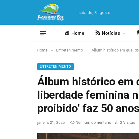
sábado, 8 agosto
Home
Notícias
»
»
Home
Entretenimento
Álbum histórico em que Rita
ENTRETENIMENTO
Álbum histórico em 
liberdade feminina na
proibido’ faz 50 ano
janeiro 21, 2025
Nenhum comentário
2
Visitas