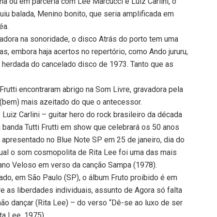
ha ou em parceria com Lee Marcucci e Luiz Carlini, o
luiu balada, Menino bonito, que seria amplificada em
éa.
adora na sonoridade, o disco Atrás do porto tem uma
s, embora haja acertos no repertório, como Ando jururu,
 herdada do cancelado disco de 1973. Tanto que as
 Frutti encontraram abrigo na Som Livre, gravadora pela
 (bem) mais azeitado do que o antecessor.
 Luiz Carlini – guitar hero do rock brasileiro da década
 banda Tutti Frutti em show que celebrará os 50 anos
 apresentado no Blue Note SP em 25 de janeiro, dia do
qual o som cosmopolita de Rita Lee foi uma das mais
tano Veloso em verso da canção Sampa (1978).
ado, em São Paulo (SP), o álbum Fruto proibido é em
 as liberdades individuais, assunto de Agora só falta
 não dançar (Rita Lee) – do verso “Dê-se ao luxo de ser
ita Lee, 1975).