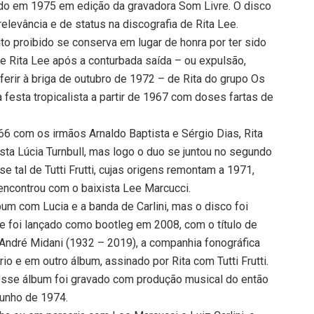
ado em 1975 em edição da gravadora Som Livre. O disco
evância e de status na discografia de Rita Lee.
uto proibido se conserva em lugar de honra por ter sido
a de Rita Lee após a conturbada saída – ou expulsão,
erir à briga de outubro de 1972 – de Rita do grupo Os
 festa tropicalista a partir de 1967 com doses fartas de
6 com os irmãos Arnaldo Baptista e Sérgio Dias, Rita
ista Lúcia Turnbull, mas logo o duo se juntou no segundo
e tal de Tutti Frutti, cujas origens remontam a 1971,
e encontrou com o baixista Lee Marcucci.
m com Lucia e a banda de Carlini, mas o disco foi
e foi lançado como bootleg em 2008, com o título de
e André Midani (1932 – 2019), a companhia fonográfica
io e em outro álbum, assinado por Rita com Tutti Frutti.
 esse álbum foi gravado com produção musical do então
junho de 1974.