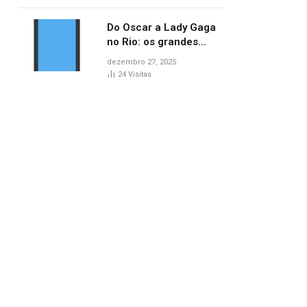
no AP
Do Oscar a Lady Gaga
no Rio: os grandes
marcos da cultura em
dezembro 27, 2025
2025
24
Visitas