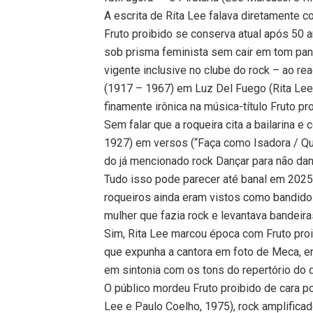
A escrita de Rita Lee falava diretamente 
Fruto proibido se conserva atual após 50 a
sob prisma feminista sem cair em tom panfl
vigente inclusive no clube do rock – ao re
(1917 – 1967) em Luz Del Fuego (Rita Lee)
finamente irônica na música-título Fruto pro
Sem falar que a roqueira cita a bailarina 
1927) em versos (“Faça como Isadora / Qu
do já mencionado rock Dançar para não dan
Tudo isso pode parecer até banal em 2025
roqueiros ainda eram vistos como bandidos
mulher que fazia rock e levantava bandeira
Sim, Rita Lee marcou época com Fruto pro
que expunha a cantora em foto de Meca, en
em sintonia com os tons do repertório do 
O público mordeu Fruto proibido de cara p
Lee e Paulo Coelho, 1975), rock amplificad