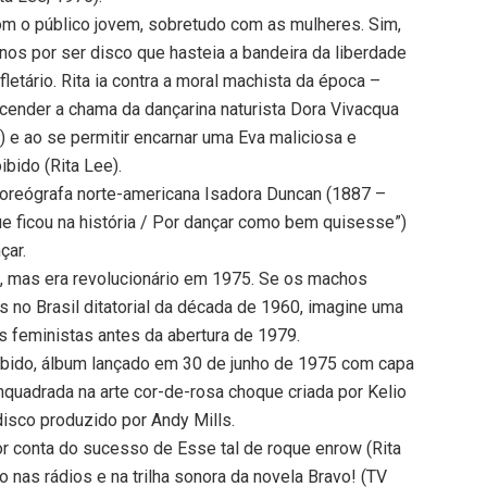
com o público jovem, sobretudo com as mulheres. Sim,
nos por ser disco que hasteia a bandeira da liberdade
etário. Rita ia contra a moral machista da época –
acender a chama da dançarina naturista Dora Vivacqua
 e ao se permitir encarnar uma Eva maliciosa e
ibido (Rita Lee).
e coreógrafa norte-americana Isadora Duncan (1887 –
e ficou na história / Por dançar como bem quisesse”)
çar.
, mas era revolucionário em 1975. Se os machos
 no Brasil ditatorial da década de 1960, imagine uma
s feministas antes da abertura de 1979.
ibido, álbum lançado em 30 de junho de 1975 com capa
quadrada na arte cor-de-rosa choque criada por Kelio
disco produzido por Andy Mills.
or conta do sucesso de Esse tal de roque enrow (Rita
o nas rádios e na trilha sonora da novela Bravo! (TV