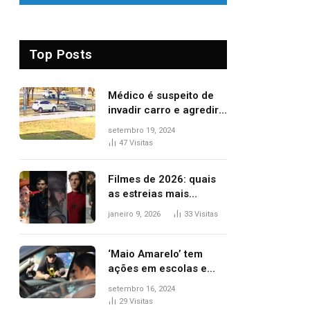
Top Posts
Médico é suspeito de
invadir carro e agredir
delegado aposentado
setembro 19, 2024
durante confusão no
47
Visitas
trânsito
Filmes de 2026: quais
as estreias mais
aguardadas do ano?
janeiro 9, 2026
33
Visitas
Veja principais
lançamentos do cinema
‘Maio Amarelo’ tem
ações em escolas e
ruas para prevenir
setembro 16, 2024
acidentes no trânsito
29
Visitas