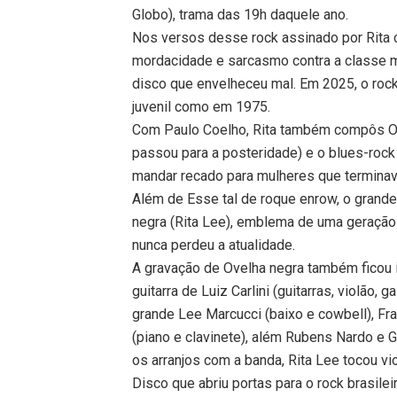
Globo), trama das 19h daquele ano.
Nos versos desse rock assinado por Rita c
mordacidade e sarcasmo contra a classe mé
disco que envelheceu mal. Em 2025, o rock
juvenil como em 1975.
Com Paulo Coelho, Rita também compôs O 
passou para a posteridade) e o blues-rock 
mandar recado para mulheres que terminav
Além de Esse tal de roque enrow, o grande
negra (Rita Lee), emblema de uma geração
nunca perdeu a atualidade.
A gravação de Ovelha negra também ficou i
guitarra de Luiz Carlini (guitarras, violão,
grande Lee Marcucci (baixo e cowbell), Fra
(piano e clavinete), além Rubens Nardo e G
os arranjos com a banda, Rita Lee tocou vio
Disco que abriu portas para o rock brasil