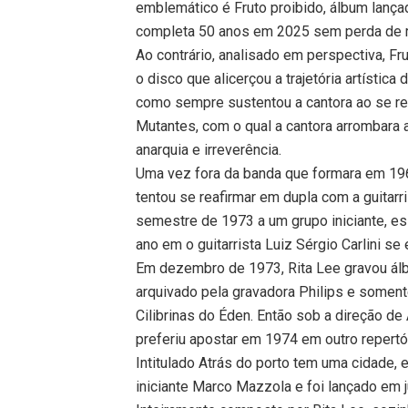
emblemático é Fruto proibido, álbum lanç
completa 50 anos em 2025 sem perda de rel
Ao contrário, analisado em perspectiva, Fr
o disco que alicerçou a trajetória artístic
como sempre sustentou a cantora ao se ref
Mutantes, com o qual a cantora arrombara a
anarquia e irreverência.
Uma vez fora da banda que formara em 196
tentou se reafirmar em dupla com a guitarr
semestre de 1973 a um grupo iniciante, ess
ano em o guitarrista Luiz Sérgio Carlini s
Em dezembro de 1973, Rita Lee gravou álbu
arquivado pela gravadora Philips e soment
Cilibrinas do Éden. Então sob a direção d
preferiu apostar em 1974 em outro repertór
Intitulado Atrás do porto tem uma cidade,
iniciante Marco Mazzola e foi lançado em 