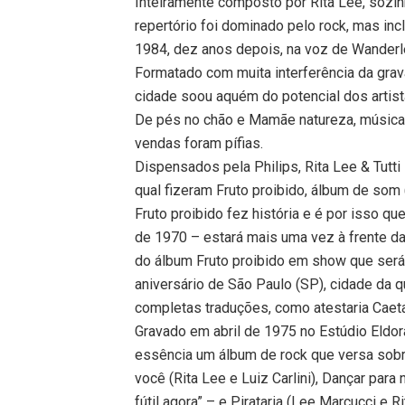
Inteiramente composto por Rita Lee, sozin
repertório foi dominado pelo rock, mas inc
1984, dez anos depois, na voz de Wanderl
Formatado com muita interferência da grav
cidade soou aquém do potencial dos artista
De pés no chão e Mamãe natureza, música
vendas foram pífias.
Dispensados pela Philips, Rita Lee & Tutti
qual fizeram Fruto proibido, álbum de som
Fruto proibido fez história e é por isso que
de 1970 – estará mais uma vez à frente da
do álbum Fruto proibido em show que será
aniversário de São Paulo (SP), cidade da 
completas traduções, como atestaria Cae
Gravado em abril de 1975 no Estúdio Eldor
essência um álbum de rock que versa sobre
você (Rita Lee e Luiz Carlini), Dançar para
fútil agora” – e Pirataria (Lee Marcucci e R