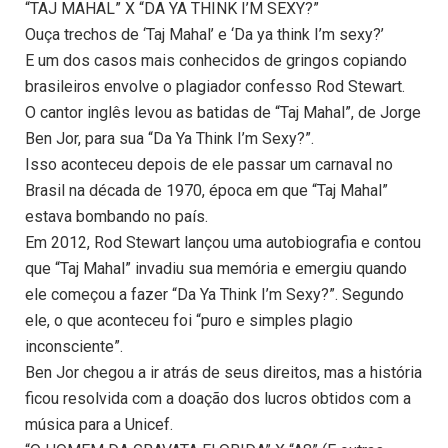
“TAJ MAHAL” X “DA YA THINK I’M SEXY?”
Ouça trechos de ‘Taj Mahal’ e ‘Da ya think I’m sexy?’
E um dos casos mais conhecidos de gringos copiando
brasileiros envolve o plagiador confesso Rod Stewart.
O cantor inglês levou as batidas de “Taj Mahal”, de Jorge
Ben Jor, para sua “Da Ya Think I’m Sexy?”.
Isso aconteceu depois de ele passar um carnaval no
Brasil na década de 1970, época em que “Taj Mahal”
estava bombando no país.
Em 2012, Rod Stewart lançou uma autobiografia e contou
que “Taj Mahal” invadiu sua memória e emergiu quando
ele começou a fazer “Da Ya Think I’m Sexy?”. Segundo
ele, o que aconteceu foi “puro e simples plagio
inconsciente”.
Ben Jor chegou a ir atrás de seus direitos, mas a história
ficou resolvida com a doação dos lucros obtidos com a
música para a Unicef.