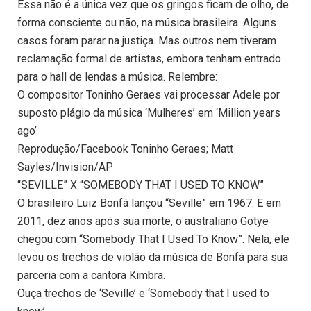
Essa não é a única vez que os gringos ficam de olho, de
forma consciente ou não, na música brasileira. Alguns
casos foram parar na justiça. Mas outros nem tiveram
reclamação formal de artistas, embora tenham entrado
para o hall de lendas a música. Relembre:
O compositor Toninho Geraes vai processar Adele por
suposto plágio da música ‘Mulheres’ em ‘Million years
ago’
Reprodução/Facebook Toninho Geraes; Matt
Sayles/Invision/AP
“SEVILLE” X “SOMEBODY THAT I USED TO KNOW”
O brasileiro Luiz Bonfá lançou “Seville” em 1967. E em
2011, dez anos após sua morte, o australiano Gotye
chegou com “Somebody That I Used To Know”. Nela, ele
levou os trechos de violão da música de Bonfá para sua
parceria com a cantora Kimbra.
Ouça trechos de ‘Seville’ e ‘Somebody that I used to