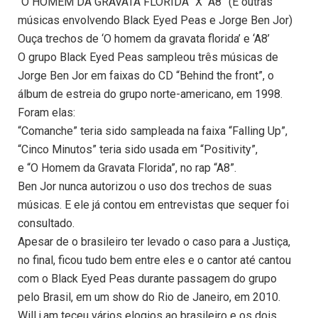
“O HOMEM DA GRAVATA FLORIDA” X “A8” (E outras
músicas envolvendo Black Eyed Peas e Jorge Ben Jor)
Ouça trechos de ‘O homem da gravata florida’ e ‘A8’
O grupo Black Eyed Peas sampleou três músicas de
Jorge Ben Jor em faixas do CD “Behind the front”, o
álbum de estreia do grupo norte-americano, em 1998.
Foram elas:
“Comanche” teria sido sampleada na faixa “Falling Up”,
“Cinco Minutos” teria sido usada em “Positivity”,
e “O Homem da Gravata Florida”, no rap “A8”.
Ben Jor nunca autorizou o uso dos trechos de suas
músicas. E ele já contou em entrevistas que sequer foi
consultado.
Apesar de o brasileiro ter levado o caso para a Justiça,
no final, ficou tudo bem entre eles e o cantor até cantou
com o Black Eyed Peas durante passagem do grupo
pelo Brasil, em um show do Rio de Janeiro, em 2010.
Will.i.am teceu vários elogios ao brasileiro e os dois