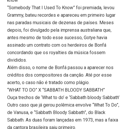
know’
“Somebody That I Used To Know” foi premiada, levou
Grammy, bateu recordes e apareceu em primeiro lugar
nas paradas musicais de dezenas de países. Meses
depois, foi divulgado pela imprensa australiana que,
antes mesmo de todo esse sucesso, Gotye havia
assinado um contrato com os herdeiros de Bonfá
concordando que os royalties da música fossem
divididos.
Além disso, o nome de Bonfá passou a aparecer nos
créditos dos compositores da canção. Até por esse
acerto, o caso não é tratado como plágio.
“WHAT TO DO” X “SABBATH BLOODY SABBATH”
Ouça trechos de ‘What to do’ e ‘Sabbath bloody Sabbath’
Outro caso que já gerou polêmica envolve “What To Do”,
de Vanusa, e “Sabbath Bloody Sabbath”, do Black
Sabbath. As duas foram lançadas em 1973, mas a faixa
da cantora brasileira saiu primeiro.