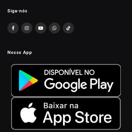
Siga-nós
Facebook
Instagram
YouTube
WhatsApp
TikTok
Nosso App