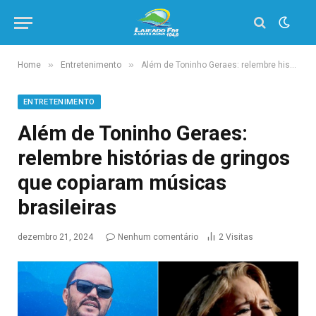
»
»
Home
Entretenimento
Além de Toninho Geraes: relembre histórias de gringos que copiaram músicas brasileiras
ENTRETENIMENTO
Além de Toninho Geraes:
relembre histórias de gringos
que copiaram músicas
brasileiras
dezembro 21, 2024
Nenhum comentário
2
Visitas