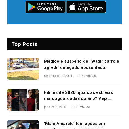
Top Posts
Médico é suspeito de invadir carro e
agredir delegado aposentado
durante confusão no trânsito
setembro 19, 2024
47
Visitas
Filmes de 2026: quais as estreias
mais aguardadas do ano? Veja
principais lançamentos do cinema
janeiro 9, 2026
33
Visitas
‘Maio Amarelo’ tem ações em