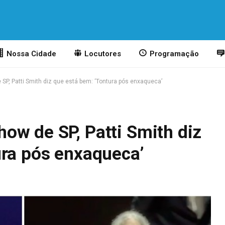
Nossa Cidade
Locutores
Programação
P, Patti Smith diz que está bem: ‘Tontura pós enxaqueca’
ow de SP, Patti Smith diz
ura pós enxaqueca’