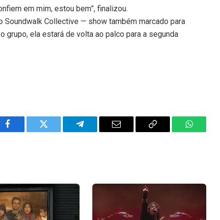
nfiem em mim, estou bem”, finalizou.
do Soundwalk Collective — show também marcado para
o grupo, ela estará de volta ao palco para a segunda
Facebook
Twitter
Telegram
Email
Copy
WhatsA
Link