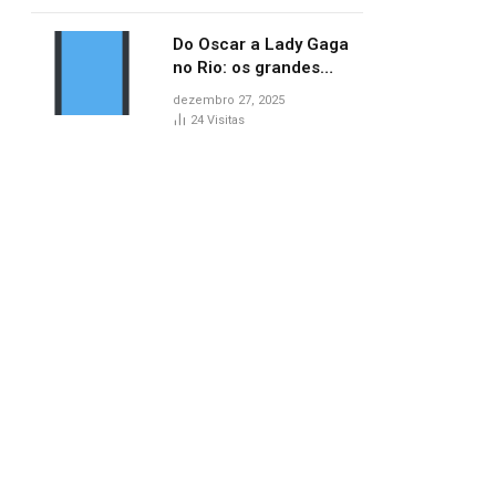
no AP
Do Oscar a Lady Gaga
no Rio: os grandes
marcos da cultura em
dezembro 27, 2025
2025
24
Visitas