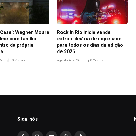
a Casa’: Wagner Moura
Rock in Rio inicia venda
ilme com família
extraordinária de ingressos
ntro da própria
para todos os dias da edição
ia
de 2026
6
0
Visitas
agosto 6, 2026
0
Visitas
Siga-nós