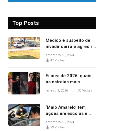
Top Posts
Médico é suspeito de
invadir carro e agredir
delegado aposentado
setembro 19, 2024
durante confusão no
47
Visitas
trânsito
Filmes de 2026: quais
as estreias mais
aguardadas do ano?
janeiro 9, 2026
33
Visitas
Veja principais
lançamentos do cinema
‘Maio Amarelo’ tem
ações em escolas e
ruas para prevenir
setembro 16, 2024
acidentes no trânsito
29
Visitas