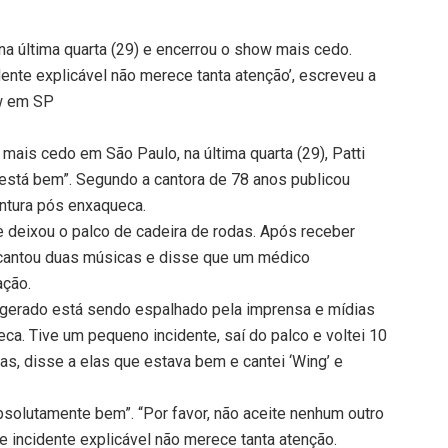
a última quarta (29) e encerrou o show mais cedo.
ente explicável não merece tanta atenção’, escreveu a
ow em SP
mais cedo em São Paulo, na última quarta (29), Patti
 “está bem”. Segundo a cantora de 78 anos publicou
ontura pós enxaqueca.
e deixou o palco de cadeira de rodas. Após receber
, cantou duas músicas e disse que um médico
ação.
agerado está sendo espalhado pela imprensa e mídias
eca. Tive um pequeno incidente, saí do palco e voltei 10
s, disse a elas que estava bem e cantei ‘Wing’ e
absolutamente bem”. “Por favor, não aceite nenhum outro
e incidente explicável não merece tanta atenção.