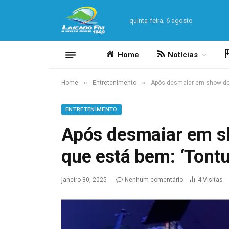
quinta-feira, 6 agosto
Home
Notícias
»
»
Home
Entretenimento
Após desmaiar em show de S
ENTRETENIMENTO
Após desmaiar em sh
que está bem: ‘Tont
janeiro 30, 2025
Nenhum comentário
4
Visitas