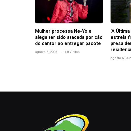
Mulher processa Ne-Yo e
‘A Últim
alega ter sido atacada por cão
estrela f
do cantor ao entregar pacote
presa de
residênc
agosto 6, 2026
0
Visitas
agosto 6, 202