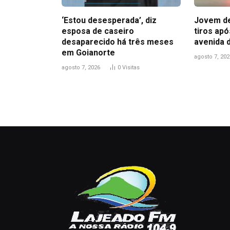
‘Estou desesperada’, diz
Jovem de
esposa de caseiro
tiros ap
desaparecido há três meses
avenida 
em Goianorte
agosto 7, 202
agosto 7, 2026
0
Visitas