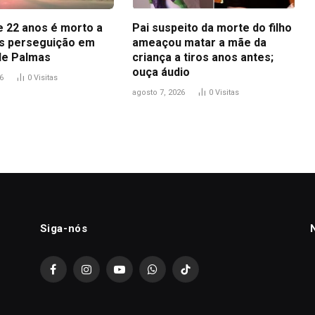
 22 anos é morto a
Pai suspeito da morte do filho
ós perseguição em
ameaçou matar a mãe da
de Palmas
criança a tiros anos antes;
ouça áudio
6
0
Visitas
agosto 7, 2026
0
Visitas
Siga-nós
Facebook
Instagram
YouTube
WhatsApp
TikTok