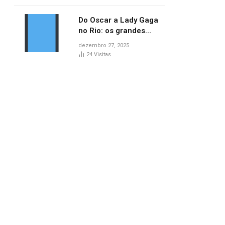
no AP
Do Oscar a Lady Gaga
no Rio: os grandes
marcos da cultura em
dezembro 27, 2025
2025
24
Visitas