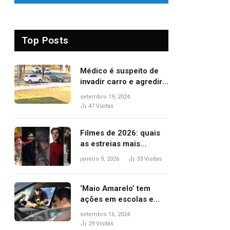
Top Posts
Médico é suspeito de
invadir carro e agredir
delegado aposentado
setembro 19, 2024
durante confusão no
47
Visitas
trânsito
Filmes de 2026: quais
as estreias mais
aguardadas do ano?
janeiro 9, 2026
33
Visitas
Veja principais
lançamentos do cinema
‘Maio Amarelo’ tem
ações em escolas e
ruas para prevenir
setembro 16, 2024
acidentes no trânsito
29
Visitas