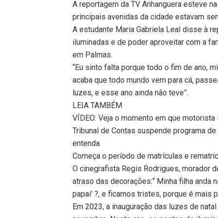
A reportagem da TV Anhanguera esteve na
principais avenidas da cidade estavam s
A estudante Maria Gabriela Leal disse à r
iluminadas e de poder aproveitar com a famí
em Palmas.
“Eu sinto falta porque todo o fim de ano, 
acaba que todo mundo vem para cá, passea
luzes, e esse ano ainda não teve”.
LEIA TAMBÉM
VÍDEO: Veja o momento em que motorista in
Tribunal de Contas suspende programa de 
entenda
Começa o período de matrículas e rematríc
O cinegrafista Regis Rodrigues, morador 
atraso das decorações:“ Minha filha anda 
papai’ ?, e ficamos tristes, porque é mais 
Em 2023, a inauguração das luzes de natal 