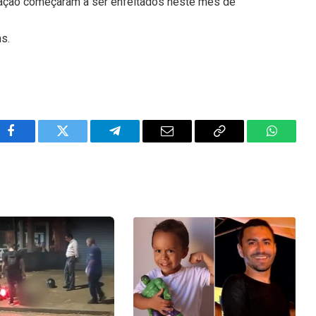
nação começaram a ser enfeitados neste mês de
ns.
Facebook
Twitter
Telegram
Email
Copy
WhatsA
Link