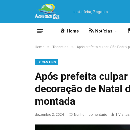
sexta-feira, 7 agosto
Home
Notícias
»
»
Home
Tocantins
Após prefeita culpar ‘São Pedro
TOCANTINS
Após prefeita culpar 
decoração de Natal 
montada
dezembro 2, 2024
Nenhum comentário
1
Visitas