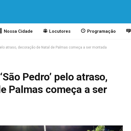
Nossa Cidade
Locutores
Programação
’ pelo atraso, decoração de Natal de Palmas começa a ser montada
‘São Pedro’ pelo atraso,
de Palmas começa a ser