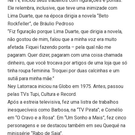
Na TV, iniciou seus trabalhos com figurações e pontas.
Ele relembra, inclusive, que teve uma inimizade com
Lima Duarte, que na época dirigia a novela “Beto
Rockfeller”, de Bráulio Pedroso
“Fiz figuração porque Lima Duarte, que dirigia a novela,
não gostou de mim, falou que a minha voz era muito
afetada. Fiquei fazendo ponta – pela qual não me
pagaram. Quer dizer, pagaram com uma coisa chamada
dinheiro, que você trocava por artigos de uma loja que só
tinha roupa feminina. Troquei por duas calcinhas e um
sutiã para minha mãe.”
Ney Latorraca iniciou na Globo em 1975. Antes, passou
pelas TVs Tupi, Cultura e Record.
Após a estreia televisiva, fez uma listra de trabalhos
inesquecíveis como Barbosa, na “TV Pirata”; e Cornélio
em “O Cravo e a Rosa”. Em “Um Sonho a Mais”, fez cinco
personagens e se destacou também em seu Quequé na
minissérie “Rabo de Saia”.