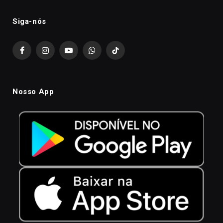
Siga-nós
Facebook
Instagram
YouTube
WhatsApp
TikTok
Nosso App