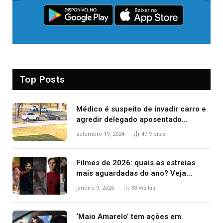
Top Posts
Médico é suspeito de invadir carro e
agredir delegado aposentado
durante confusão no trânsito
setembro 19, 2024
47
Visitas
Filmes de 2026: quais as estreias
mais aguardadas do ano? Veja
principais lançamentos do cinema
janeiro 9, 2026
33
Visitas
‘Maio Amarelo’ tem ações em