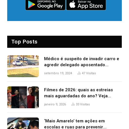
Top Posts
Médico é suspeito de invadir carro e
agredir delegado aposentado
durante confusão no trânsito
setembro 19, 2024
47
Visitas
Filmes de 2026: quais as estreias
mais aguardadas do ano? Veja
principais lançamentos do cinema
janeiro 9, 2026
33
Visitas
‘Maio Amarelo’ tem ações em
escolas e ruas para prevenir