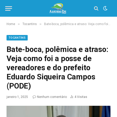
»
»
Home
Tocantins
Bate-boca, polêmica e atraso: Veja como foi a posse de vereadores e do prefeito Eduardo Siqueira Campos (PODE)
TOCANTINS
Bate-boca, polêmica e atraso:
Veja como foi a posse de
vereadores e do prefeito
Eduardo Siqueira Campos
(PODE)
janeiro 1, 2025
Nenhum comentário
4
Visitas