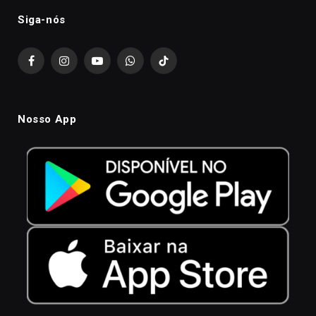
Siga-nós
Facebook
Instagram
YouTube
WhatsApp
TikTok
Nosso App