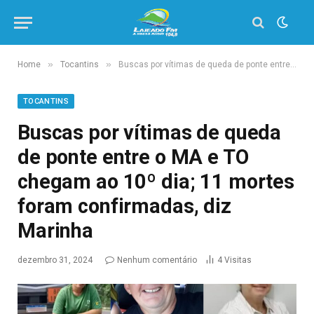
»
»
Home
Tocantins
Buscas por vítimas de queda de ponte entre o MA e TO chegam ao 10º dia; 11 mortes foram confirmadas, diz Marinha
TOCANTINS
Buscas por vítimas de queda
de ponte entre o MA e TO
chegam ao 10º dia; 11 mortes
foram confirmadas, diz
Marinha
dezembro 31, 2024
Nenhum comentário
4
Visitas