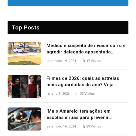
Top Posts
Médico é suspeito de invadir carro e
agredir delegado aposentado
durante confusão no trânsito
setembro 19, 2024
47
Visitas
Filmes de 2026: quais as estreias
mais aguardadas do ano? Veja
principais lançamentos do cinema
janeiro 9, 2026
33
Visitas
‘Maio Amarelo’ tem ações em
escolas e ruas para prevenir
acidentes no trânsito no AP
setembro 16, 2024
29
Visitas