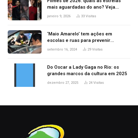
Filmes de 2026: quais as estreias
mais aguardadas do ano? Veja
principais lançamentos do cinema
janeiro 9, 2026
33
Visitas
‘Maio Amarelo’ tem ações em
escolas e ruas para prevenir
acidentes no trânsito no AP
setembro 16, 2024
29
Visitas
Do Oscar a Lady Gaga no Rio: os
grandes marcos da cultura em 2025
dezembro 27, 2025
24
Visitas