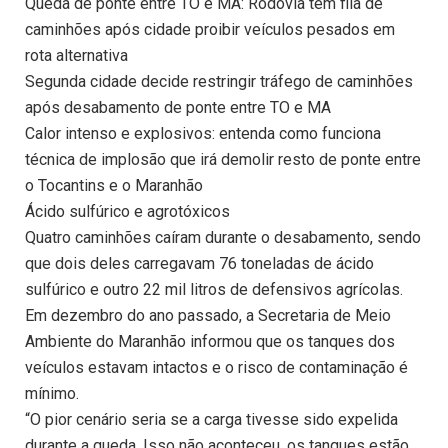
Queda de ponte entre TO e MA: Rodovia tem fila de
caminhões após cidade proibir veículos pesados em
rota alternativa
Segunda cidade decide restringir tráfego de caminhões
após desabamento de ponte entre TO e MA
Calor intenso e explosivos: entenda como funciona
técnica de implosão que irá demolir resto de ponte entre
o Tocantins e o Maranhão
Ácido sulfúrico e agrotóxicos
Quatro caminhões caíram durante o desabamento, sendo
que dois deles carregavam 76 toneladas de ácido
sulfúrico e outro 22 mil litros de defensivos agrícolas.
Em dezembro do ano passado, a Secretaria de Meio
Ambiente do Maranhão informou que os tanques dos
veículos estavam intactos e o risco de contaminação é
mínimo.
“O pior cenário seria se a carga tivesse sido expelida
durante a queda. Isso não aconteceu, os tanques estão