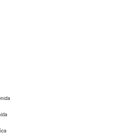
enida
aída
ica