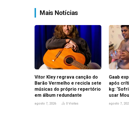
Mais Notícias
Vitor Kley regrava canção do
Gaab exp
Barão Vermelho e recicla sete
após crít
músicas do próprio repertório
kg: ‘Sofr
em álbum redundante
usar Mou
agosto 7, 2026
0
Visitas
agosto 7, 202