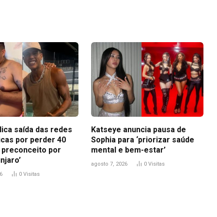
Link
lica saída das redes
Katseye anuncia pausa de
icas por perder 40
Sophia para ‘priorizar saúde
i preconceito por
mental e bem-estar’
njaro’
agosto 7, 2026
0
Visitas
6
0
Visitas