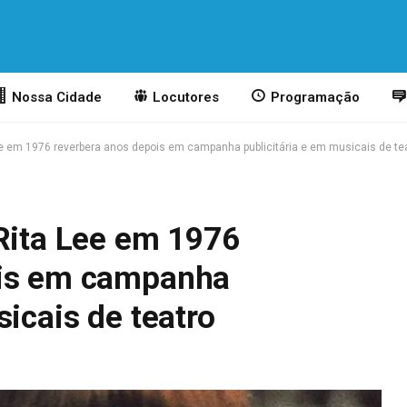
Nossa Cidade
Locutores
Programação
ee em 1976 reverbera anos depois em campanha publicitária e em musicais de te
 Rita Lee em 1976
ois em campanha
sicais de teatro