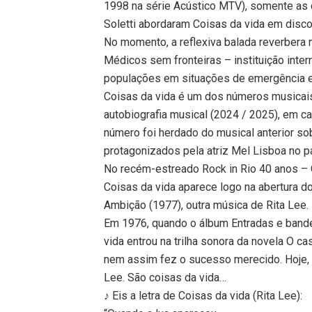
1998 na série Acústico MTV), somente as
Soletti abordaram Coisas da vida em disco
No momento, a reflexiva balada reverbera 
Médicos sem fronteiras – instituição inter
populações em situações de emergência e/
Coisas da vida é um dos números musicai
autobiografia musical (2024 / 2025), em c
número foi herdado do musical anterior sob
protagonizados pela atriz Mel Lisboa no pa
No recém-estreado Rock in Rio 40 anos – O
Coisas da vida aparece logo na abertura d
Ambição (1977), outra música de Rita Lee.
Em 1976, quando o álbum Entradas e bande
vida entrou na trilha sonora da novela O c
nem assim fez o sucesso merecido. Hoje, 
Lee. São coisas da vida…
♪ Eis a letra de Coisas da vida (Rita Lee):