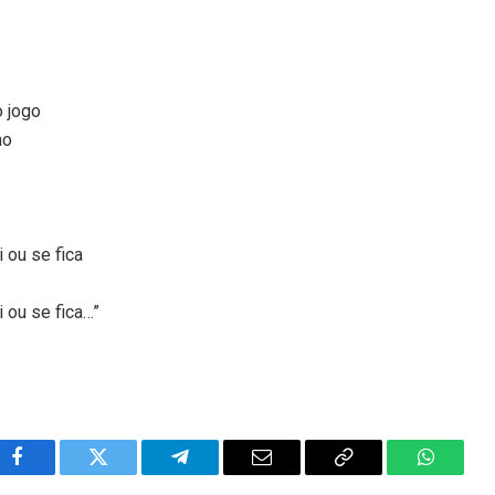
o jogo
ho
 ou se fica
i ou se fica…”
Facebook
Twitter
Telegram
Email
Copy
WhatsA