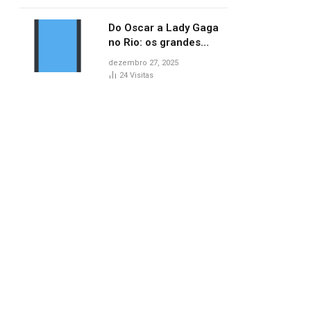
no AP
Do Oscar a Lady Gaga
no Rio: os grandes
marcos da cultura em
dezembro 27, 2025
2025
24
Visitas