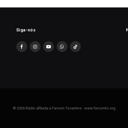
Siga-nós
Facebook
Instagram
YouTube
WhatsApp
TikTok
© 2026 Rádio afiliada a Farcom Tocantins - www.farcomto.org