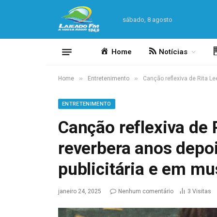
sábado, 8 agosto
Home
Notícias
»
»
Home
Entretenimento
Canção reflexiva de Rita L
ENTRETENIMENTO
Canção reflexiva de
reverbera anos dep
publicitária e em mu
janeiro 24, 2025
Nenhum comentário
3
Visitas