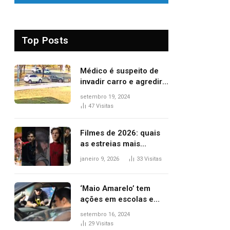
Top Posts
Médico é suspeito de
invadir carro e agredir
delegado aposentado
setembro 19, 2024
durante confusão no
47
Visitas
trânsito
Filmes de 2026: quais
as estreias mais
aguardadas do ano?
janeiro 9, 2026
33
Visitas
Veja principais
lançamentos do cinema
‘Maio Amarelo’ tem
ações em escolas e
ruas para prevenir
setembro 16, 2024
acidentes no trânsito
29
Visitas