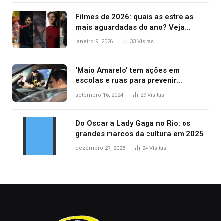
Filmes de 2026: quais as estreias
mais aguardadas do ano? Veja
principais lançamentos do cinema
janeiro 9, 2026
33
Visitas
‘Maio Amarelo’ tem ações em
escolas e ruas para prevenir
acidentes no trânsito no AP
setembro 16, 2024
29
Visitas
Do Oscar a Lady Gaga no Rio: os
grandes marcos da cultura em 2025
dezembro 27, 2025
24
Visitas