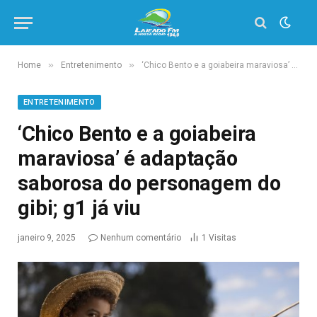
»
»
Home
Entretenimento
‘Chico Bento e a goiabeira maraviosa’ é adaptação saborosa do personagem do gibi; g1 já viu
ENTRETENIMENTO
‘Chico Bento e a goiabeira
maraviosa’ é adaptação
saborosa do personagem do
gibi; g1 já viu
janeiro 9, 2025
Nenhum comentário
1
Visitas