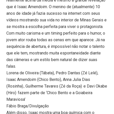
realmente acima da média é mesmo a grande revelação
que é Isaac Amendoim. O menino de (atualmente) 10
anos de idade já fazia sucesso na internet com seus
vídeos mostrando sua vida no interior de Minas Gerais e
se mostra a escolha perfeita para viver o protagonista.
Com muito carisma e um timing perfeito para o humor, o
jovem ator rouba todas as cenas em que aparece. Já na
sequência de abertura, é impossível não notar o talento
que ele tem, mostrando muita espontaneidade diante
das câmeras e um estilo bem natural de dizer suas
falas.
Lorena de Oliveira (Tábata), Pedro Dantas (Zé Lelé),
Isaac Amendoim (Chico Bento), Anna Julia Dias
(Rosinha) , Guilherme Tavares (Zé da Roça) e Davi Okabe
(Hiro) fazem parte de ‘Chico Bento e a Goiabeira
Maraviosa’
Fábio Braga/Divulgação
Além disso, Isaac mostra uma boa química com o