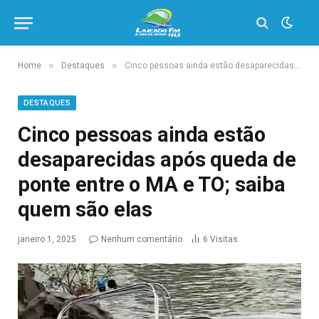
»
»
Home
Destaques
Cinco pessoas ainda estão desaparecidas após queda de ponte entre o MA e TO; saiba quem são elas
DESTAQUES
Cinco pessoas ainda estão
desaparecidas após queda de
ponte entre o MA e TO; saiba
quem são elas
janeiro 1, 2025
Nenhum comentário
6
Visitas