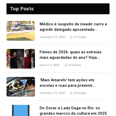
Top Posts
Médico é suspeito de invadir carro e
agredir delegado aposentado
durante confusão no trânsito
setembro 19, 2024
47
Visitas
Filmes de 2026: quais as estreias
mais aguardadas do ano? Veja
principais lançamentos do cinema
janeiro 9, 2026
33
Visitas
‘Maio Amarelo’ tem ações em
escolas e ruas para prevenir
acidentes no trânsito no AP
setembro 16, 2024
29
Visitas
Do Oscar a Lady Gaga no Rio: os
grandes marcos da cultura em 2025