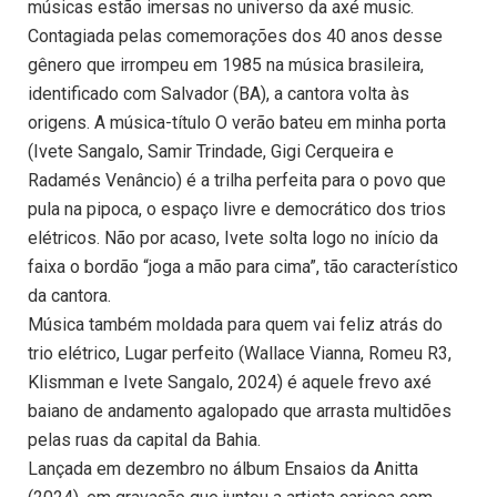
músicas estão imersas no universo da axé music.
Contagiada pelas comemorações dos 40 anos desse
gênero que irrompeu em 1985 na música brasileira,
identificado com Salvador (BA), a cantora volta às
origens. A música-título O verão bateu em minha porta
(Ivete Sangalo, Samir Trindade, Gigi Cerqueira e
Radamés Venâncio) é a trilha perfeita para o povo que
pula na pipoca, o espaço livre e democrático dos trios
elétricos. Não por acaso, Ivete solta logo no início da
faixa o bordão “joga a mão para cima”, tão característico
da cantora.
Música também moldada para quem vai feliz atrás do
trio elétrico, Lugar perfeito (Wallace Vianna, Romeu R3,
Klismman e Ivete Sangalo, 2024) é aquele frevo axé
baiano de andamento agalopado que arrasta multidões
pelas ruas da capital da Bahia.
Lançada em dezembro no álbum Ensaios da Anitta