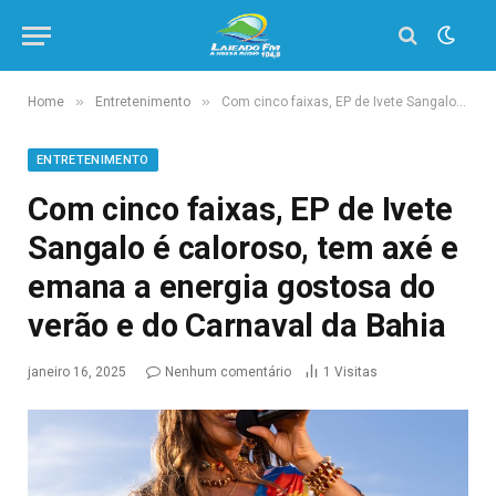
»
»
Home
Entretenimento
Com cinco faixas, EP de Ivete Sangalo é caloroso, tem axé e emana a energia gostosa do verão e do Carnaval da Bahia
ENTRETENIMENTO
Com cinco faixas, EP de Ivete
Sangalo é caloroso, tem axé e
emana a energia gostosa do
verão e do Carnaval da Bahia
janeiro 16, 2025
Nenhum comentário
1
Visitas