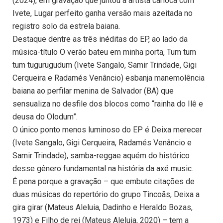
(2024), em gravação que juntou a artista carioca com
Ivete, Lugar perfeito ganha versão mais azeitada no
registro solo da estrela baiana.
Destaque dentre as três inéditas do EP, ao lado da
música-título O verão bateu em minha porta, Tum tum
tum tugurugudum (Ivete Sangalo, Samir Trindade, Gigi
Cerqueira e Radamés Venâncio) esbanja manemolência
baiana ao perfilar menina de Salvador (BA) que
sensualiza no desfile dos blocos como “rainha do Ilê e
deusa do Olodum”.
O único ponto menos luminoso do EP é Deixa merecer
(Ivete Sangalo, Gigi Cerqueira, Radamés Venâncio e
Samir Trindade), samba-reggae aquém do histórico
desse gênero fundamental na história da axé music.
É pena porque a gravação – que embute citações de
duas músicas do repertório do grupo Tincoãs, Deixa a
gira girar (Mateus Aleluia, Dadinho e Heraldo Bozas,
1973) e Filho de rei (Mateus Aleluia, 2020) – tem a