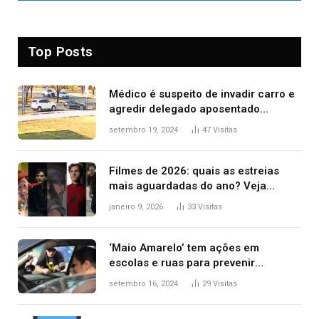
Top Posts
Médico é suspeito de invadir carro e
agredir delegado aposentado
durante confusão no trânsito
setembro 19, 2024
47
Visitas
Filmes de 2026: quais as estreias
mais aguardadas do ano? Veja
principais lançamentos do cinema
janeiro 9, 2026
33
Visitas
‘Maio Amarelo’ tem ações em
escolas e ruas para prevenir
acidentes no trânsito no AP
setembro 16, 2024
29
Visitas