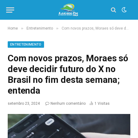
»
»
Home
Entretenimento
Com novos prazos, Moraes só deve decidir futuro do X no Brasil no fim desta semana; entenda
ENTRETENIMENTO
Com novos prazos, Moraes só
deve decidir futuro do X no
Brasil no fim desta semana;
entenda
setembro 23, 2024
Nenhum comentário
1
Visitas