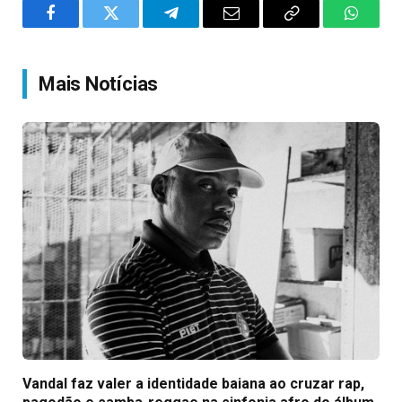
Facebook
Twitter
Telegram
Email
Copy
WhatsA
Link
Mais Notícias
Vandal faz valer a identidade baiana ao cruzar rap,