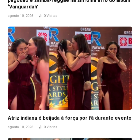
pagodão e samba-reggae na sinfonia afro do álbum
‘Vanguardah’
agosto 10, 2026
0
Visitas
Atriz indiana é beijada à força por fã durante evento
agosto 10, 2026
0
Visitas