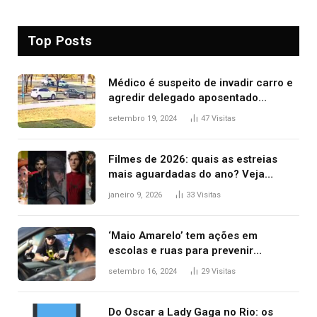
Top Posts
Médico é suspeito de invadir carro e
agredir delegado aposentado
durante confusão no trânsito
setembro 19, 2024
47
Visitas
Filmes de 2026: quais as estreias
mais aguardadas do ano? Veja
principais lançamentos do cinema
janeiro 9, 2026
33
Visitas
‘Maio Amarelo’ tem ações em
escolas e ruas para prevenir
acidentes no trânsito no AP
setembro 16, 2024
29
Visitas
Do Oscar a Lady Gaga no Rio: os