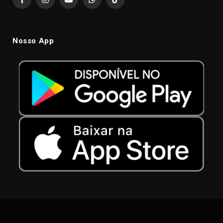
Facebook
Instagram
YouTube
WhatsApp
TikTok
Nosso App