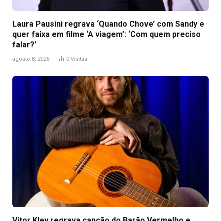
Laura Pausini regrava ‘Quando Chove’ com Sandy e
quer faixa em filme ‘A viagem’: ‘Com quem preciso
falar?’
agosto 8, 2026
0
Visitas
Vitor Kley regrava canção do Barão Vermelho e