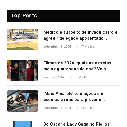
Top Posts
Médico é suspeito de invadir carro e
agredir delegado aposentado
durante confusão no trânsito
setembro 19, 2024
47
Visitas
Filmes de 2026: quais as estreias
mais aguardadas do ano? Veja
principais lançamentos do cinema
janeiro 9, 2026
33
Visitas
‘Maio Amarelo’ tem ações em
escolas e ruas para prevenir
acidentes no trânsito no AP
setembro 16, 2024
29
Visitas
Do Oscar a Lady Gaga no Rio: os