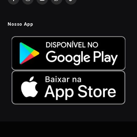
Facebook
Instagram
YouTube
WhatsApp
TikTok
Nosso App