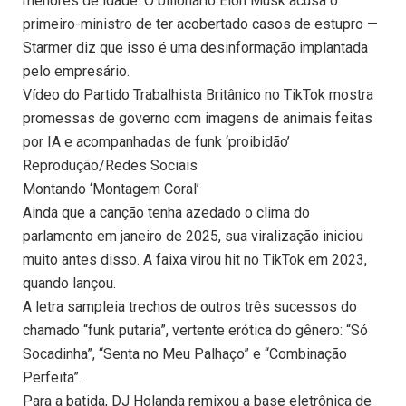
menores de idade. O bilionário Elon Musk acusa o
primeiro-ministro de ter acobertado casos de estupro —
Starmer diz que isso é uma desinformação implantada
pelo empresário.
Vídeo do Partido Trabalhista Britânico no TikTok mostra
promessas de governo com imagens de animais feitas
por IA e acompanhadas de funk ‘proibidão’
Reprodução/Redes Sociais
Montando ‘Montagem Coral’
Ainda que a canção tenha azedado o clima do
parlamento em janeiro de 2025, sua viralização iniciou
muito antes disso. A faixa virou hit no TikTok em 2023,
quando lançou.
A letra sampleia trechos de outros três sucessos do
chamado “funk putaria”, vertente erótica do gênero: “Só
Socadinha”, “Senta no Meu Palhaço” e “Combinação
Perfeita”.
Para a batida, DJ Holanda remixou a base eletrônica de