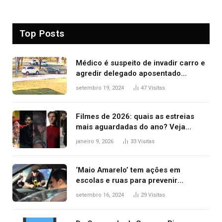
Top Posts
Médico é suspeito de invadir carro e
agredir delegado aposentado
durante confusão no trânsito
setembro 19, 2024
47
Visitas
Filmes de 2026: quais as estreias
mais aguardadas do ano? Veja
principais lançamentos do cinema
janeiro 9, 2026
33
Visitas
‘Maio Amarelo’ tem ações em
escolas e ruas para prevenir
acidentes no trânsito no AP
setembro 16, 2024
29
Visitas