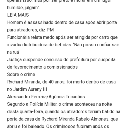
apenas isso, mas por ser preto e morar em um lugar
humilde, julgam”.
LEIA MAIS
Homem é assassinado dentro de casa após abrir porta
para atiradores, diz PM
Funcionária relata medo após ser atingida por carro que
invadiu distribuidora de bebidas: ‘Não posso confiar sair
na rua’
Justiça suspende concurso de prefeitura por suspeita
de favorecimento a comissionados
Sobre o crime
Rychard Miranda, de 40 anos, foi morto dentro de casa
no Jardim Aureny III
Alessandro Ferreira/Agência Tocantins
Segundo a Polícia Militar, o crime aconteceu na noite
desta quarta-feira, quando os atiradores teriam batido na
porta da casa de Rychard Miranda Rabelo Almones, que
abriu e foi baleado. Os criminosos fugiram após os