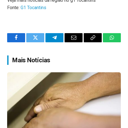
Veja mais notícias da região no g1 Tocantins
Fonte:
G1 Tocantins
Facebook
Twitter
Telegram
Email
Copy
WhatsA
Link
Mais Notícias