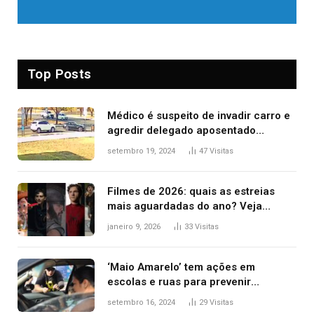
Top Posts
Médico é suspeito de invadir carro e
agredir delegado aposentado
durante confusão no trânsito
setembro 19, 2024
47
Visitas
Filmes de 2026: quais as estreias
mais aguardadas do ano? Veja
principais lançamentos do cinema
janeiro 9, 2026
33
Visitas
‘Maio Amarelo’ tem ações em
escolas e ruas para prevenir
acidentes no trânsito no AP
setembro 16, 2024
29
Visitas