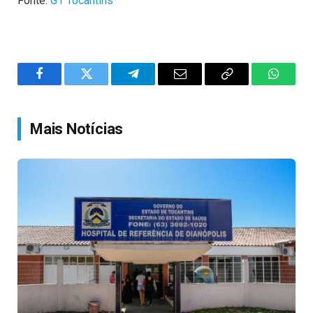
Fonte:
G1 Tocantins
Facebook
Twitter
Telegram
Email
Copy
WhatsA
Link
Mais Notícias