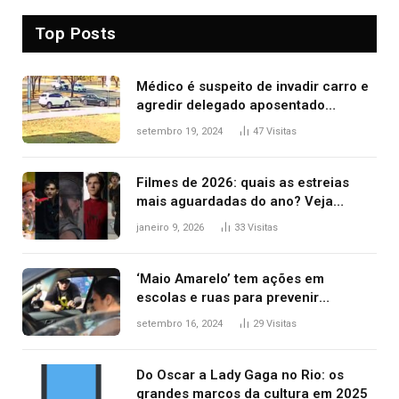
Top Posts
Médico é suspeito de invadir carro e
agredir delegado aposentado
durante confusão no trânsito
setembro 19, 2024
47
Visitas
Filmes de 2026: quais as estreias
mais aguardadas do ano? Veja
principais lançamentos do cinema
janeiro 9, 2026
33
Visitas
‘Maio Amarelo’ tem ações em
escolas e ruas para prevenir
acidentes no trânsito no AP
setembro 16, 2024
29
Visitas
Do Oscar a Lady Gaga no Rio: os
grandes marcos da cultura em 2025