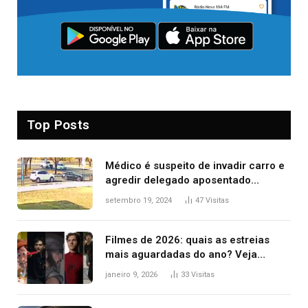
Top Posts
Médico é suspeito de invadir carro e
agredir delegado aposentado
durante confusão no trânsito
setembro 19, 2024
47
Visitas
Filmes de 2026: quais as estreias
mais aguardadas do ano? Veja
principais lançamentos do cinema
janeiro 9, 2026
33
Visitas