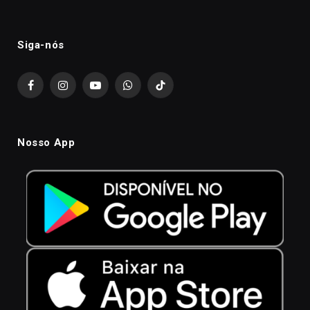
Siga-nós
Facebook
Instagram
YouTube
WhatsApp
TikTok
Nosso App