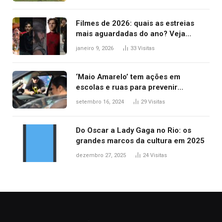
Filmes de 2026: quais as estreias
mais aguardadas do ano? Veja
principais lançamentos do cinema
janeiro 9, 2026
33
Visitas
‘Maio Amarelo’ tem ações em
escolas e ruas para prevenir
acidentes no trânsito no AP
setembro 16, 2024
29
Visitas
Do Oscar a Lady Gaga no Rio: os
grandes marcos da cultura em 2025
dezembro 27, 2025
24
Visitas