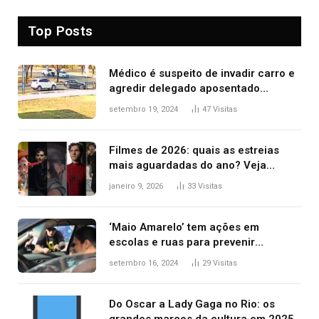
Top Posts
Médico é suspeito de invadir carro e
agredir delegado aposentado
durante confusão no trânsito
setembro 19, 2024
47
Visitas
Filmes de 2026: quais as estreias
mais aguardadas do ano? Veja
principais lançamentos do cinema
janeiro 9, 2026
33
Visitas
‘Maio Amarelo’ tem ações em
escolas e ruas para prevenir
acidentes no trânsito no AP
setembro 16, 2024
29
Visitas
Do Oscar a Lady Gaga no Rio: os