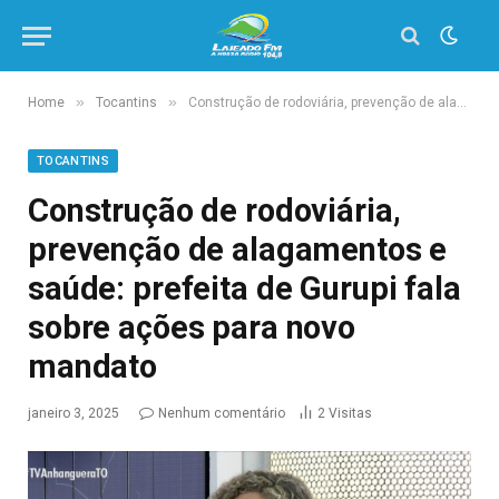
»
»
Home
Tocantins
Construção de rodoviária, prevenção de alagamentos e saúde: prefeita de Gurupi fala sobre ações para novo mandato
TOCANTINS
Construção de rodoviária,
prevenção de alagamentos e
saúde: prefeita de Gurupi fala
sobre ações para novo
mandato
janeiro 3, 2025
Nenhum comentário
2
Visitas