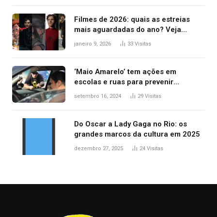
Filmes de 2026: quais as estreias
mais aguardadas do ano? Veja
principais lançamentos do cinema
janeiro 9, 2026
33
Visitas
‘Maio Amarelo’ tem ações em
escolas e ruas para prevenir
acidentes no trânsito no AP
setembro 16, 2024
29
Visitas
Do Oscar a Lady Gaga no Rio: os
grandes marcos da cultura em 2025
dezembro 27, 2025
24
Visitas