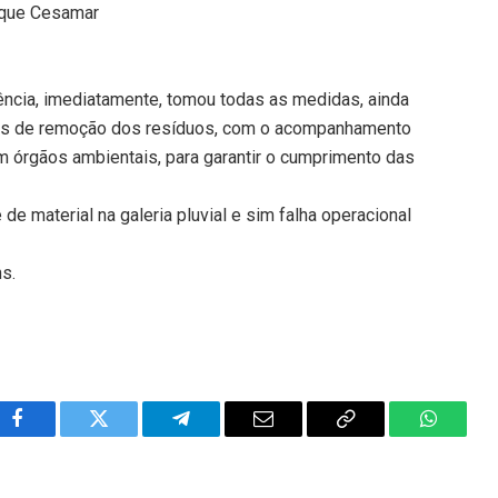
rque Cesamar
rência, imediatamente, tomou todas as medidas, ainda
alhos de remoção dos resíduos, com o acompanhamento
m órgãos ambientais, para garantir o cumprimento das
e material na galeria pluvial e sim falha operacional
ns.
Facebook
Twitter
Telegram
Email
Copy
WhatsA
Link