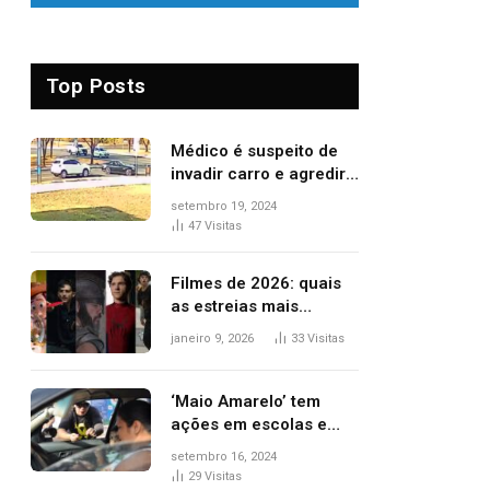
Top Posts
Médico é suspeito de
invadir carro e agredir
delegado aposentado
setembro 19, 2024
durante confusão no
47
Visitas
trânsito
Filmes de 2026: quais
as estreias mais
aguardadas do ano?
janeiro 9, 2026
33
Visitas
Veja principais
lançamentos do cinema
‘Maio Amarelo’ tem
ações em escolas e
ruas para prevenir
setembro 16, 2024
acidentes no trânsito
29
Visitas