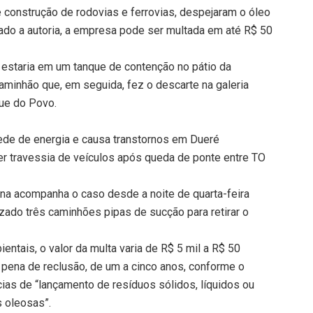
 construção de rodovias e ferrovias, despejaram o óleo
ado a autoria, a empresa pode ser multada em até R$ 50
 estaria em um tanque de contenção no pátio da
caminhão que, em seguida, fez o descarte na galeria
que do Povo.
rede de energia e causa transtornos em Dueré
er travessia de veículos após queda de ponte entre TO
ana acompanha o caso desde a noite de quarta-feira
izado três caminhões pipas de sucção para retirar o
ntais, o valor da multa varia de R$ 5 mil a R$ 50
 pena de reclusão, de um a cinco anos, conforme o
cias de “lançamento de resíduos sólidos, líquidos ou
s oleosas”.