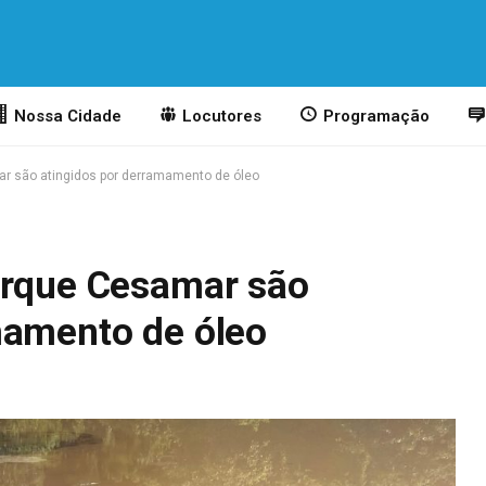
Nossa Cidade
Locutores
Programação
ar são atingidos por derramamento de óleo
arque Cesamar são
mamento de óleo