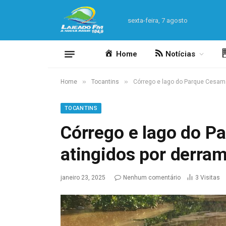
sexta-feira, 7 agosto
Home
Notícias
»
»
Home
Tocantins
Córrego e lago do Parque Cesam
TOCANTINS
Córrego e lago do P
atingidos por derra
janeiro 23, 2025
Nenhum comentário
3
Visitas