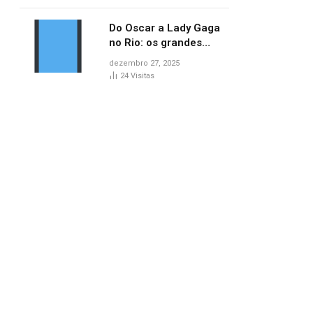
no AP
Do Oscar a Lady Gaga
no Rio: os grandes
marcos da cultura em
dezembro 27, 2025
2025
24
Visitas