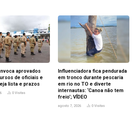
nvoca aprovados
Influenciadora fica pendurada
rsos de oficiais e
em tronco durante pescaria
eja lista e prazos
em rio no TO e diverte
internautas: ‘Canoa não tem
6
0
Visitas
freio’; VÍDEO
agosto 7, 2026
0
Visitas