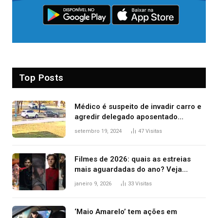
Top Posts
Médico é suspeito de invadir carro e
agredir delegado aposentado
durante confusão no trânsito
setembro 19, 2024
47
Visitas
Filmes de 2026: quais as estreias
mais aguardadas do ano? Veja
principais lançamentos do cinema
janeiro 9, 2026
33
Visitas
‘Maio Amarelo’ tem ações em