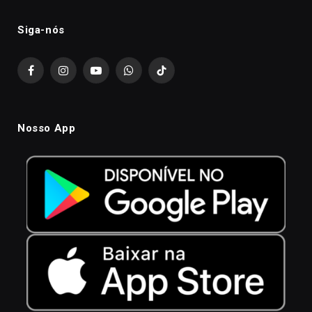
Siga-nós
Facebook
Instagram
YouTube
WhatsApp
TikTok
Nosso App