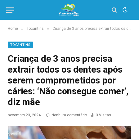
»
»
Home
Tocantins
Criança de 3 anos precisa extrair todos os dentes após serem comprometidos por cáries: ‘Não consegue comer’, diz mãe
TOCANTINS
Criança de 3 anos precisa
extrair todos os dentes após
serem comprometidos por
cáries: ‘Não consegue comer’,
diz mãe
novembro 23, 2024
Nenhum comentário
3
Visitas