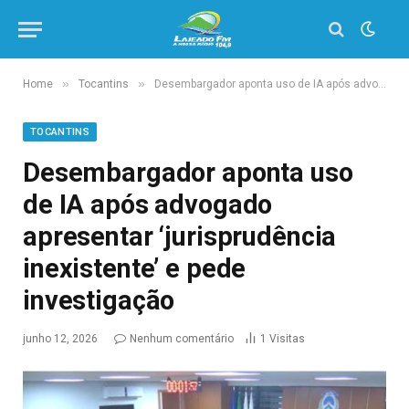
»
»
Home
Tocantins
Desembargador aponta uso de IA após advogado apresentar ‘jurisprudência inexistente’ e pede investigação
TOCANTINS
Desembargador aponta uso
de IA após advogado
apresentar ‘jurisprudência
inexistente’ e pede
investigação
junho 12, 2026
Nenhum comentário
1
Visitas