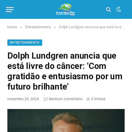
»
»
Home
Entretenimento
Dolph Lundgren anuncia que está livre do câncer: ‘Com gratidão e entusiasmo por um futuro brilhante’
ENTRETENIMENTO
Dolph Lundgren anuncia que
está livre do câncer: ‘Com
gratidão e entusiasmo por um
futuro brilhante’
novembro 29, 2024
Nenhum comentário
3
Visitas