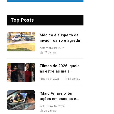
Top Posts
Médico é suspeito de
invadir carro e agredir
delegado aposentado
setembro 19, 2024
durante confusão no
47
Visitas
trânsito
Filmes de 2026: quais
as estreias mais
aguardadas do ano?
janeiro 9, 2026
33
Visitas
Veja principais
lançamentos do cinema
‘Maio Amarelo’ tem
ações em escolas e
ruas para prevenir
setembro 16, 2024
acidentes no trânsito
29
Visitas