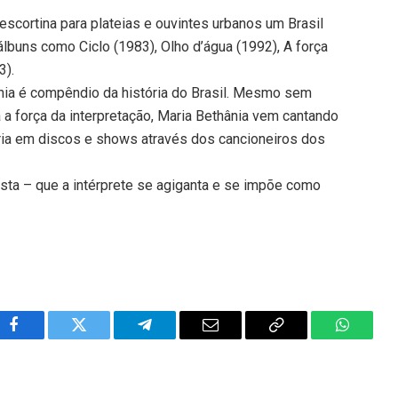
scortina para plateias e ouvintes urbanos um Brasil
 álbuns como Ciclo (1983), Olho d’água (1992), A força
3).
ânia é compêndio da história do Brasil. Mesmo sem
a a força da interpretação, Maria Bethânia vem cantando
ória em discos e shows através dos cancioneiros dos
rtista – que a intérprete se agiganta e se impõe como
Facebook
Twitter
Telegram
Email
Copy
WhatsA
Link