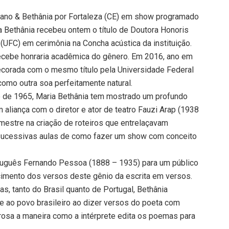
ano & Bethânia por Fortaleza (CE) em show programado
a Bethânia recebeu ontem o título de Doutora Honoris
(UFC) em cerimônia na Concha acústica da instituição.
 recebe honraria acadêmica do gênero. Em 2016, ano em
ecorada com o mesmo título pela Universidade Federal
omo outra soa perfeitamente natural.
 de 1965, Maria Bethânia tem mostrado um profundo
aliança com o diretor e ator de teatro Fauzi Arap (1938
 mestre na criação de roteiros que entrelaçavam
 sucessivas aulas de como fazer um show com conceito
rtuguês Fernando Pessoa (1888 – 1935) para um público
mento dos versos deste gênio da escrita em versos.
s, tanto do Brasil quanto de Portugal, Bethânia
e ao povo brasileiro ao dizer versos do poeta com
rosa a maneira como a intérprete edita os poemas para