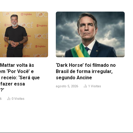
Mattar volta às
‘Dark Horse’ foi filmado no
em ‘Por Você’ e
Brasil de forma irregular,
 receio: ‘Será que
segundo Ancine
 fazer essa
agosto 5, 2026
1
Visitas
?’
6
0
Visitas