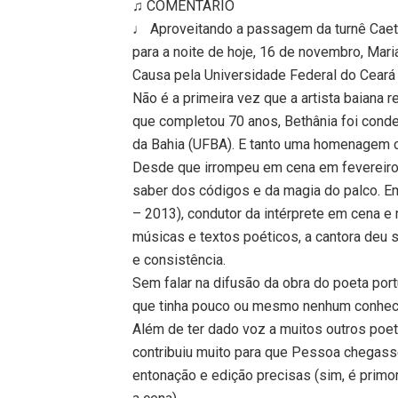
♫ COMENTÁRIO
♩ Aproveitando a passagem da turnê Caet
para a noite de hoje, 16 de novembro, Mari
Causa pela Universidade Federal do Ceará 
Não é a primeira vez que a artista baiana
que completou 70 anos, Bethânia foi cond
da Bahia (UFBA). E tanto uma homenagem c
Desde que irrompeu em cena em fevereiro
saber dos códigos e da magia do palco. Em 
– 2013), condutor da intérprete em cena e
músicas e textos poéticos, a cantora deu
e consistência.
Sem falar na difusão da obra do poeta po
que tinha pouco ou mesmo nenhum conheci
Além de ter dado voz a muitos outros poeta
contribuiu muito para que Pessoa chegass
entonação e edição precisas (sim, é primo