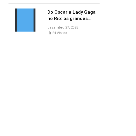
no AP
Do Oscar a Lady Gaga
no Rio: os grandes
marcos da cultura em
dezembro 27, 2025
2025
24
Visitas