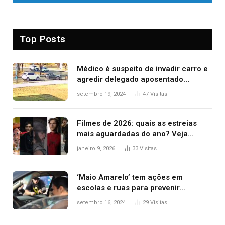
Top Posts
Médico é suspeito de invadir carro e
agredir delegado aposentado
durante confusão no trânsito
setembro 19, 2024
47
Visitas
Filmes de 2026: quais as estreias
mais aguardadas do ano? Veja
principais lançamentos do cinema
janeiro 9, 2026
33
Visitas
‘Maio Amarelo’ tem ações em
escolas e ruas para prevenir
acidentes no trânsito no AP
setembro 16, 2024
29
Visitas