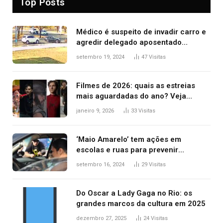
Top Posts
Médico é suspeito de invadir carro e
agredir delegado aposentado
durante confusão no trânsito
setembro 19, 2024
47
Visitas
Filmes de 2026: quais as estreias
mais aguardadas do ano? Veja
principais lançamentos do cinema
janeiro 9, 2026
33
Visitas
‘Maio Amarelo’ tem ações em
escolas e ruas para prevenir
acidentes no trânsito no AP
setembro 16, 2024
29
Visitas
Do Oscar a Lady Gaga no Rio: os
grandes marcos da cultura em 2025
dezembro 27, 2025
24
Visitas