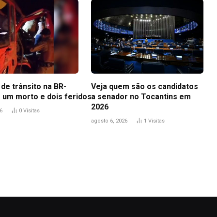
de trânsito na BR-
Veja quem são os candidatos
a um morto e dois feridos
a senador no Tocantins em
2026
6
0
Visitas
agosto 6, 2026
1
Visitas