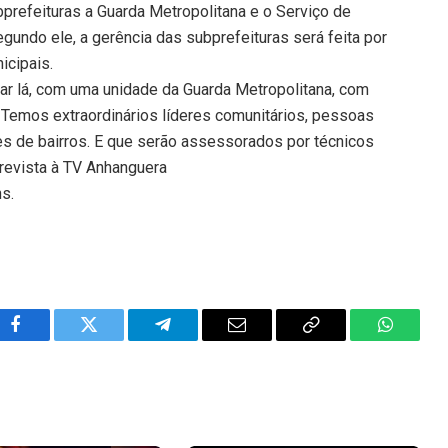
bprefeituras a Guarda Metropolitana e o Serviço de
undo ele, a gerência das subprefeituras será feita por
icipais.
tar lá, com uma unidade da Guarda Metropolitana, com
emos extraordinários líderes comunitários, pessoas
tes de bairros. E que serão assessorados por técnicos
trevista à TV Anhanguera
ns.
Facebook
Twitter
Telegram
Email
Copy
WhatsA
Link