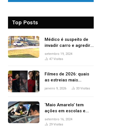
Top Posts
Médico é suspeito de
invadir carro e agredir
delegado aposentado
setembro 19, 2024
durante confusão no
47
Visitas
trânsito
Filmes de 2026: quais
as estreias mais
aguardadas do ano?
janeiro 9, 2026
33
Visitas
Veja principais
lançamentos do cinema
‘Maio Amarelo’ tem
ações em escolas e
ruas para prevenir
setembro 16, 2024
acidentes no trânsito
29
Visitas