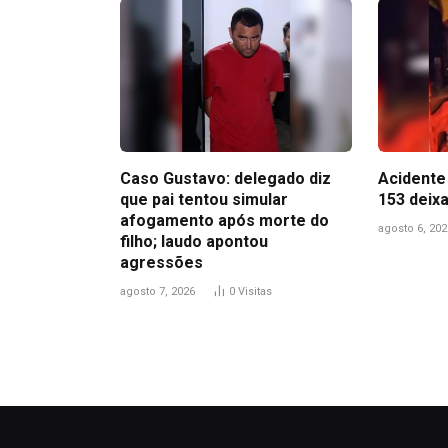
Caso Gustavo: delegado diz
Acidente 
que pai tentou simular
153 deix
afogamento após morte do
agosto 6, 202
filho; laudo apontou
agressões
agosto 7, 2026
0
Visitas