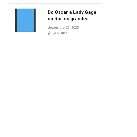
no AP
Do Oscar a Lady Gaga
no Rio: os grandes
marcos da cultura em
dezembro 27, 2025
2025
24
Visitas