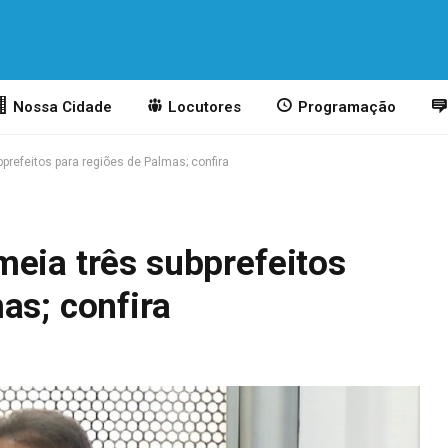
Nossa Cidade
Locutores
Programação
prefeitos para regiões de Palmas; confira
meia três subprefeitos
as; confira