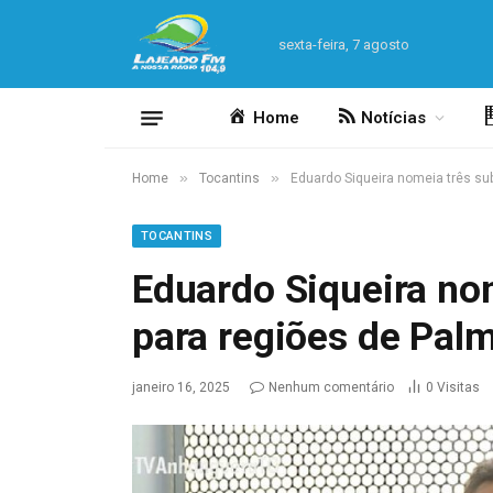
sexta-feira, 7 agosto
Home
Notícias
»
»
Home
Tocantins
Eduardo Siqueira nomeia três sub
TOCANTINS
Eduardo Siqueira no
para regiões de Palm
janeiro 16, 2025
Nenhum comentário
0
Visitas