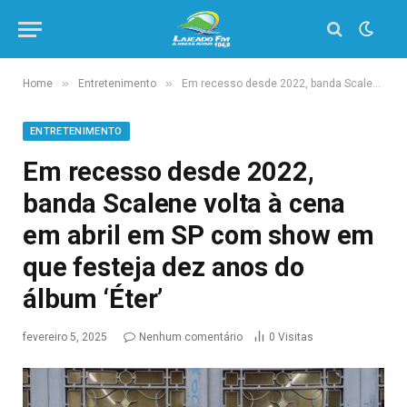
»
»
Home
Entretenimento
Em recesso desde 2022, banda Scalene volta à cena em abril em SP com show em que festeja dez anos do álbum ‘Éter’
ENTRETENIMENTO
Em recesso desde 2022,
banda Scalene volta à cena
em abril em SP com show em
que festeja dez anos do
álbum ‘Éter’
fevereiro 5, 2025
Nenhum comentário
0
Visitas