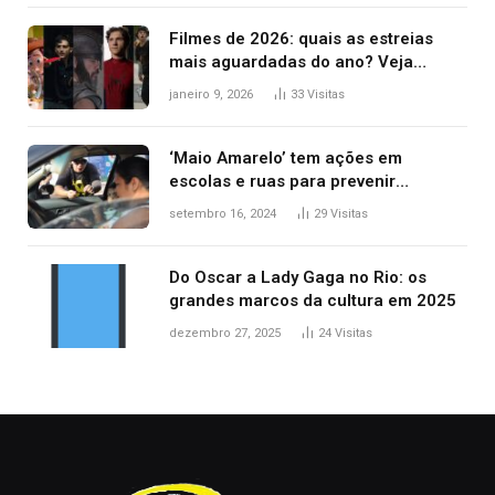
Filmes de 2026: quais as estreias
mais aguardadas do ano? Veja
principais lançamentos do cinema
janeiro 9, 2026
33
Visitas
‘Maio Amarelo’ tem ações em
escolas e ruas para prevenir
acidentes no trânsito no AP
setembro 16, 2024
29
Visitas
Do Oscar a Lady Gaga no Rio: os
grandes marcos da cultura em 2025
dezembro 27, 2025
24
Visitas