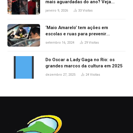
mais aguardadas do ano? Veja
principais lançamentos do cinema
janeiro 9, 2026
33
Visitas
‘Maio Amarelo’ tem ações em
escolas e ruas para prevenir
acidentes no trânsito no AP
setembro 16, 2024
29
Visitas
Do Oscar a Lady Gaga no Rio: os
grandes marcos da cultura em 2025
dezembro 27, 2025
24
Visitas